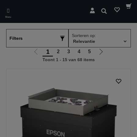
Skip
to
Zoeken
main
Menu
content
Sorteren op:
Filters
1
2
3
4
5
Ga
Ga
Toont 1 - 15 van 68 items
naar
naar
vorige
de
pagina
volgende
pagina