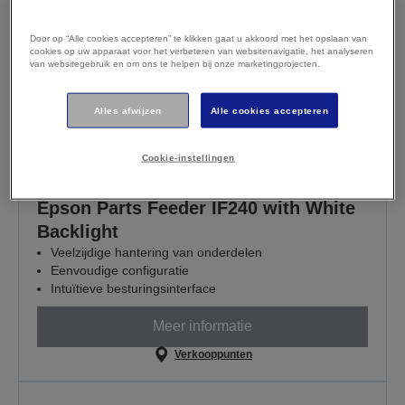
Door op “Alle cookies accepteren” te klikken gaat u akkoord met het opslaan van
cookies op uw apparaat voor het verbeteren van websitenavigatie, het analyseren
van websitegebruik en om ons te helpen bij onze marketingprojecten.
Alles afwijzen
Alle cookies accepteren
Cookie-instellingen
Epson Parts Feeder IF240 with White
Backlight
Veelzijdige hantering van onderdelen
Eenvoudige configuratie
Intuïtieve besturingsinterface
Meer informatie
Verkooppunten