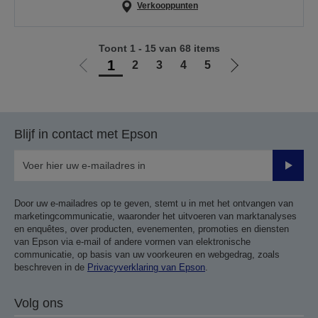
Verkooppunten
Toont 1 - 15 van 68 items
1
2
3
4
5
Ga
Ga
naar
naar
vorige
de
pagina
volgende
Blijf in contact met Epson
pagina
Verze
Door uw e-mailadres op te geven, stemt u in met het ontvangen van
marketingcommunicatie, waaronder het uitvoeren van marktanalyses
en enquêtes, over producten, evenementen, promoties en diensten
van Epson via e-mail of andere vormen van elektronische
communicatie, op basis van uw voorkeuren en webgedrag, zoals
beschreven in de
Privacyverklaring van Epson
.
Volg ons