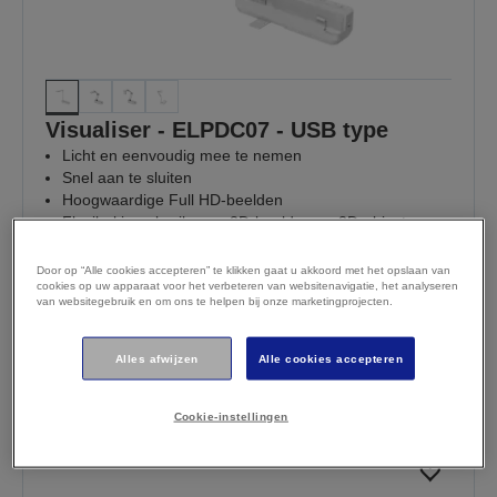
Visualiser - ELPDC07 - USB type
Licht en eenvoudig mee te nemen
Snel aan te sluiten
Hoogwaardige Full HD-beelden
Flexibel in gebruik voor 2D-beelden en 3D-objecten
€ 275,43
Op voorraad
Door op “Alle cookies accepteren” te klikken gaat u akkoord met het opslaan van
incl. btw (€ 227,63 excl. btw)
cookies op uw apparaat voor het verbeteren van websitenavigatie, het analyseren
van websitegebruik en om ons te helpen bij onze marketingprojecten.
Koop nu
Verkooppunten
Terugbelverzoek indienen
Alles afwijzen
Alle cookies accepteren
Vergelijken
Cookie-instellingen