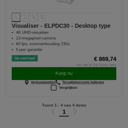
Visualiser - ELPDC30 - Desktop type
4K UHD-visualiser
13-megapixel-camera
60 fps; zoomverhouding 230x
5 jaar garantie
€ 869,74
Op voorraad
incl. btw (€ 718,79 excl. btw)
Koop nu
Verkooppunten
Terugbelverzoek indienen
Vergelijken
Toont 1 - 4 van 4 items
1
Ga
Ga
naar
naar
vorige
de