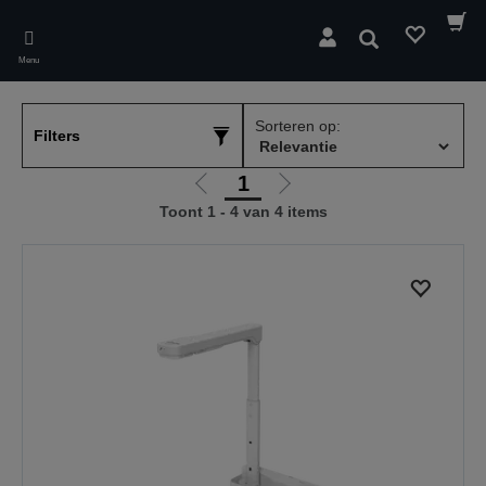
Skip
to
Zoeken
main
Menu
content
Sorteren op:
Filters
1
Ga
Ga
Toont 1 - 4 van 4 items
naar
naar
vorige
de
pagina
volgende
pagina