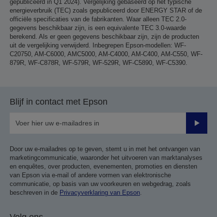
gepubliceerd in Q1 2024). Vergelijking gebaseerd op het typische
energieverbruik (TEC) zoals gepubliceerd door ENERGY STAR of de
officiële specificaties van de fabrikanten. Waar alleen TEC 2.0-
gegevens beschikbaar zijn, is een equivalente TEC 3.0-waarde
berekend. Als er geen gegevens beschikbaar zijn, zijn de producten
uit de vergelijking verwijderd. Inbegrepen Epson-modellen: WF-
C20750, AM-C6000, AMC5000, AM-C4000, AM-C400, AM-C550, WF-
879R, WF-C878R, WF-579R, WF-529R, WF-C5890, WF-C5390.
Blijf in contact met Epson
Verze
Door uw e-mailadres op te geven, stemt u in met het ontvangen van
marketingcommunicatie, waaronder het uitvoeren van marktanalyses
en enquêtes, over producten, evenementen, promoties en diensten
van Epson via e-mail of andere vormen van elektronische
communicatie, op basis van uw voorkeuren en webgedrag, zoals
beschreven in de
Privacyverklaring van Epson
.