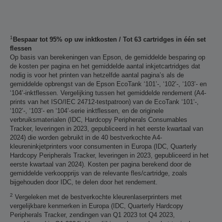
1
Bespaar tot 95% op uw inktkosten / Tot 63 cartridges in één set
flessen
Op basis van berekeningen van Epson, de gemiddelde besparing op
de kosten per pagina en het gemiddelde aantal inkjetcartridges dat
nodig is voor het printen van hetzelfde aantal pagina’s als de
gemiddelde opbrengst van de Epson EcoTank ‘101’-, ‘102’-, ‘103’- en
‘104’-inktflessen. Vergelijking tussen het gemiddelde rendement (A4-
prints van het ISO/IEC 24712-testpatroon) van de EcoTank ‘101’-,
‘102’-, ‘103’- en ‘104’-serie inktflessen, en de originele
verbruiksmaterialen (IDC, Hardcopy Peripherals Consumables
Tracker, leveringen in 2023, gepubliceerd in het eerste kwartaal van
2024) die worden gebruikt in de 40 bestverkochte A4-
kleureninkjetprinters voor consumenten in Europa (IDC, Quarterly
Hardcopy Peripherals Tracker, leveringen in 2023, gepubliceerd in het
eerste kwartaal van 2024). Kosten per pagina berekend door de
gemiddelde verkoopprijs van de relevante fles/cartridge, zoals
bijgehouden door IDC, te delen door het rendement.
2
Vergeleken met de bestverkochte kleurenlaserprinters met
vergelijkbare kenmerken in Europa (IDC, Quarterly Hardcopy
Peripherals Tracker, zendingen van Q1 2023 tot Q4 2023,