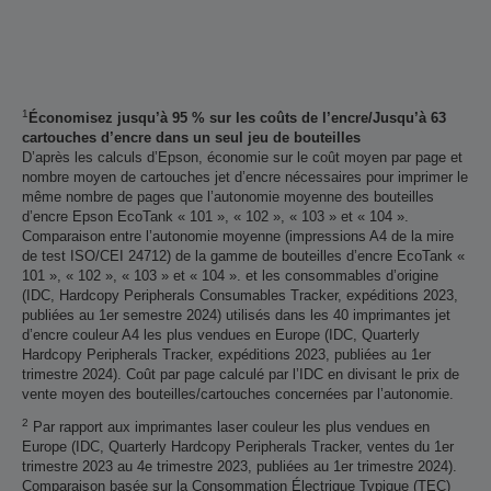
1
Économisez jusqu’à 95 % sur les coûts de l’encre/Jusqu’à 63
cartouches d’encre dans un seul jeu de bouteilles
D’après les calculs d’Epson, économie sur le coût moyen par page et
nombre moyen de cartouches jet d’encre nécessaires pour imprimer le
même nombre de pages que l’autonomie moyenne des bouteilles
d’encre Epson EcoTank « 101 », « 102 », « 103 » et « 104 ».
Comparaison entre l’autonomie moyenne (impressions A4 de la mire
de test ISO/CEI 24712) de la gamme de bouteilles d’encre EcoTank «
101 », « 102 », « 103 » et « 104 ». et les consommables d’origine
(IDC, Hardcopy Peripherals Consumables Tracker, expéditions 2023,
publiées au 1er semestre 2024) utilisés dans les 40 imprimantes jet
d’encre couleur A4 les plus vendues en Europe (IDC, Quarterly
Hardcopy Peripherals Tracker, expéditions 2023, publiées au 1er
trimestre 2024). Coût par page calculé par l’IDC en divisant le prix de
vente moyen des bouteilles/cartouches concernées par l’autonomie.
2
Par rapport aux imprimantes laser couleur les plus vendues en
Europe (IDC, Quarterly Hardcopy Peripherals Tracker, ventes du 1er
trimestre 2023 au 4e trimestre 2023, publiées au 1er trimestre 2024).
Comparaison basée sur la Consommation Électrique Typique (TEC)