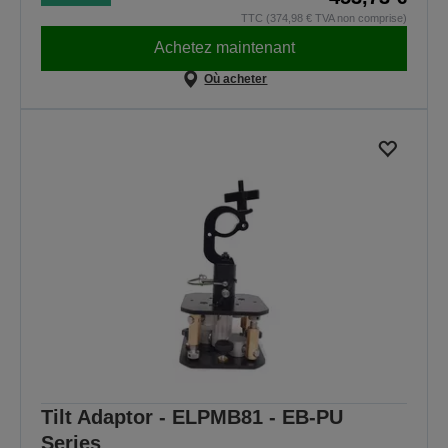
TTC (374,98 € TVA non comprise)
Achetez maintenant
Où acheter
Tilt Adaptor - ELPMB81 - EB-PU
Series