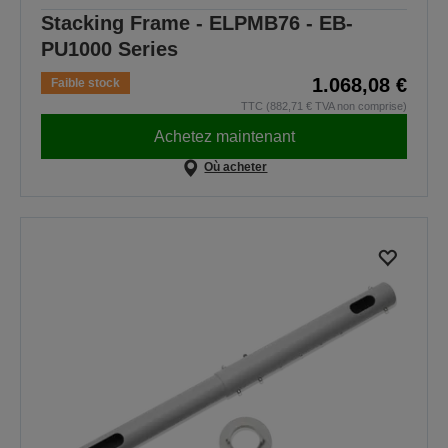
Stacking Frame - ELPMB76 - EB-
PU1000 Series
1.068,08 €
Faible stock
TTC (882,71 € TVA non comprise)
Achetez maintenant
Où acheter