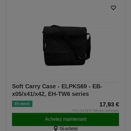
Soft Carry Case - ELPKS69 - EB-
x05/x41/x42, EH-TW6 series
17,93 €
En stock
TTC (14,82 € TVA non comprise)
Achetez maintenant
Où acheter