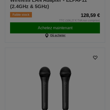
Wireless LAN Adapter - ELPAP11
(2.4GHz & 5GHz)
128,59 €
Faible stock
TTC (106,27 € TVA non comprise)
Achetez maintenant
Où acheter