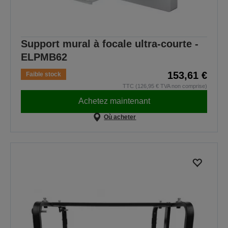
Support mural à focale ultra-courte -
ELPMB62
153,61 €
Faible stock
TTC (126,95 € TVA non comprise)
Achetez maintenant
Où acheter