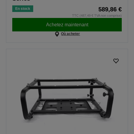
589,86 €
En stock
TTC (487,49 € TVA non comprise)
Achetez maintenant
Où acheter