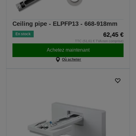
Ceiling pipe - ELPFP13 - 668-918mm
62,45 €
En stock
TTC (51,61 € TVA non comprise)
Achetez maintenant
Où acheter