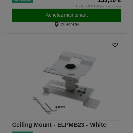
TTC (110,00 € TVA non comprise)
Achetez maintenant
Où acheter
Ceiling Mount - ELPMB23 - White