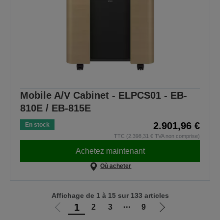
Mobile A/V Cabinet - ELPCS01 - EB-
810E / EB-815E
2.901,96 €
En stock
TTC (2.398,31 € TVA non comprise)
Achetez maintenant
Où acheter
Affichage de 1 à 15 sur 133 articles
1
2
3
⋯
9
Aller
Aller