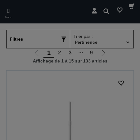
Skip
to
Rechercher
main
Menu
content
Trier par :
Filtres
1
2
3
⋯
9
Aller
Aller
Affichage de 1 à 15 sur 133 articles
à
à
la
la
page
page
précédente
suivante