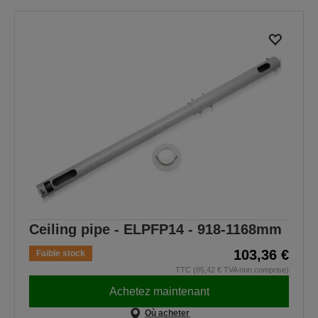
Ceiling pipe - ELPFP14 - 918-1168mm
103,36 €
Faible stock
TTC (85,42 € TVA non comprise)
Achetez maintenant
Où acheter