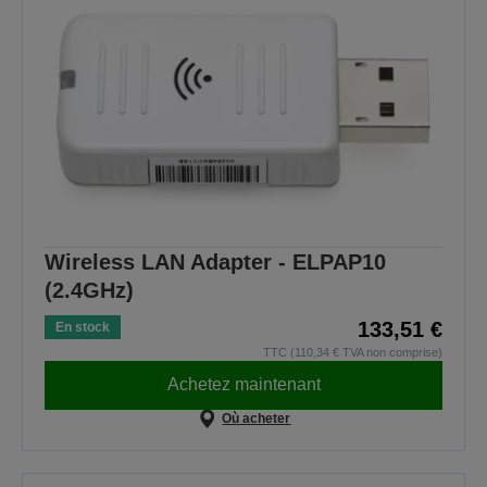
Wireless LAN Adapter - ELPAP10
(2.4GHz)
133,51 €
En stock
TTC (110,34 € TVA non comprise)
Achetez maintenant
Où acheter