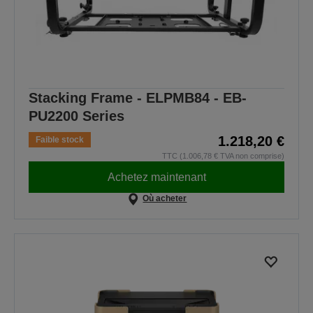
Stacking Frame - ELPMB84 - EB-
PU2200 Series
1.218,20 €
Faible stock
TTC (1.006,78 € TVA non comprise)
Achetez maintenant
Où acheter