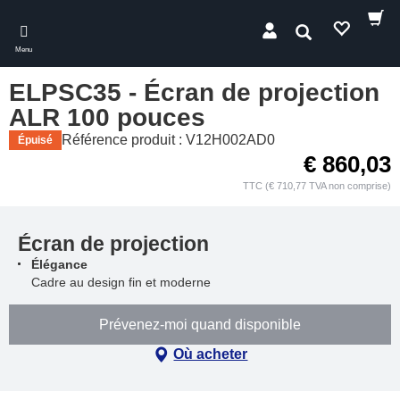
Skip
to
Rechercher
main
Menu
content
ELPSC35 - Écran de projection
ALR 100 pouces
Référence produit : V12H002AD0
Épuisé
€ 860,03
TTC (€ 710,77 TVA non comprise)
Écran de projection
Élégance
Cadre au design fin et moderne
Prévenez-moi quand disponible
Où acheter