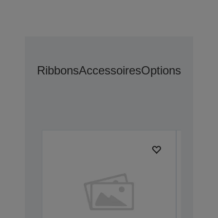
Ribbons
Accessoires
Options D’ext