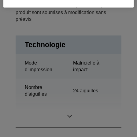
Les fonctions et caractéristiques techniques du
produit sont soumises à modification sans
préavis
Technologie
Mode
Matricielle à
d'impression
impact
Nombre
24 aiguilles
d'aiguilles
Nombre des
80 Colonnes
colonnes