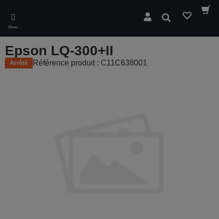
Skip
to
Rechercher
main
Menu
content
Epson LQ-300+II
Référence produit : C11C638001
Arrêté