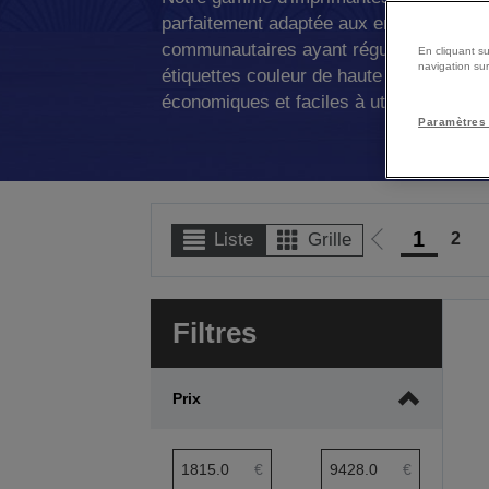
parfaitement adaptée aux entreprises, é
communautaires ayant régulièrement be
En cliquant su
navigation sur
étiquettes couleur de haute qualité, ave
économiques et faciles à utiliser.
Paramètres
1
2
Liste
Grille
Aller
à
la
Filtres
page
précédente
Prix
Rayon d’action minimum de prix
Rayon d’action de prix
€
€