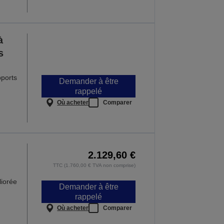
à
s
pports
Demander à être
rappelé
Où acheter
Comparer
2.129,60 €
TTC (1.760,00 € TVA non comprise)
iorée
Demander à être
rappelé
Où acheter
Comparer