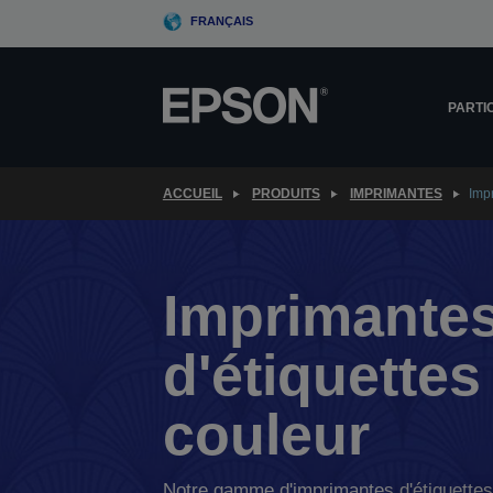
Skip
FRANÇAIS
to
main
content
PARTI
ACCUEIL
PRODUITS
IMPRIMANTES
Impr
Imprimante
d'étiquettes
couleur
Notre gamme d'imprimantes d'étiquettes