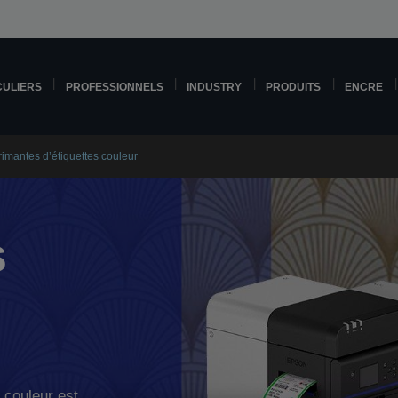
CULIERS
PROFESSIONNELS
INDUSTRY
PRODUITS
ENCRE
imantes d’étiquettes couleur
s
 couleur est