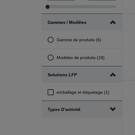
Ajuster
Ajuster
le
le
Gammes / Modèles
rayon
rayon
d’action
d’action
minimum
de
Gamme de produits (6)
de
prix
prix
Modèles de produits (18)
Solutions LFP
emballage et étiquetage (1)
Types D’activité