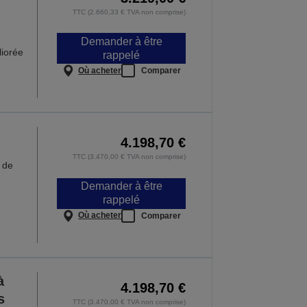
TTC (2.660,33 € TVA non comprise)
Demander à être
iorée
rappelé
Où acheter
Comparer
4.198,70 €
TTC (3.470,00 € TVA non comprise)
r de
Demander à être
rappelé
Où acheter
Comparer
à
4.198,70 €
s
TTC (3.470,00 € TVA non comprise)