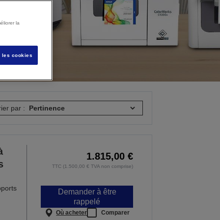
liorer la
s les cookies
rier par :
à
1.815,00 €
s
TTC (1.500,00 € TVA non comprise)
pports
Demander à être
rappelé
Où acheter
Comparer