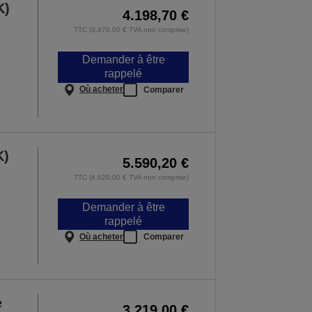
K)
4.198,70 €
TTC (3.470,00 € TVA non comprise)
Demander à être
rappelé
Où acheter
Comparer
K)
5.590,20 €
TTC (4.620,00 € TVA non comprise)
Demander à être
rappelé
Où acheter
Comparer
e
3.219,00 €