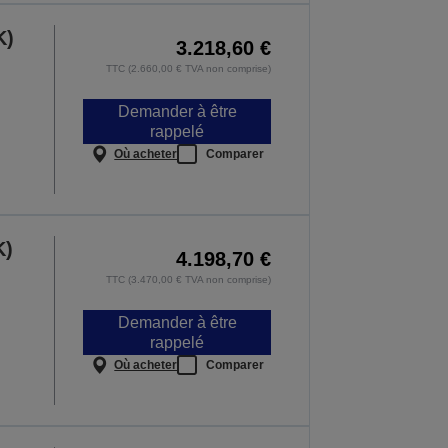
K)
3.218,60 €
TTC (2.660,00 € TVA non comprise)
Demander à être
rappelé
Où acheter
Comparer
K)
4.198,70 €
TTC (3.470,00 € TVA non comprise)
Demander à être
rappelé
Où acheter
Comparer