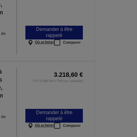
,
m
Demander à être
r de
rappelé
Où acheter
Comparer
à
3.218,60 €
s
TTC (2.660,00 € TVA non comprise)
,
m
Demander à être
r de
rappelé
Où acheter
Comparer