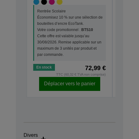
Rentrée S
Rentrée Scolaire
Économis
Économisez 10 % sur une sélection de
bouteille
bouteilles d’encre EcoTank.
Votre cod
Votre code promotionnel :
BTS10
Cette off
Cette offre est valable jusqu’au
30/08/202
30/08/2026. Remise applicable sur un
maximum d
maximum de 3 unités par produit et
par com
par commande.
72,99 €
En stock
En stock
TTC (60,32 € TVA non comprise)
Déplacer vers le panier
Dépl
Divers