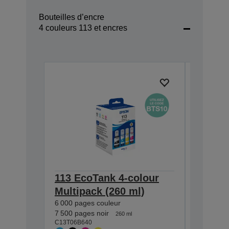
Bouteilles d’encre
4 couleurs 113 et encres
113 EcoTank 4-colour
113 Ec
Multipack (260 ml)
Black i
6 000 pages couleur
7 500 pag
C13T06B1
7 500 pages noir
260 ml
C13T06B640