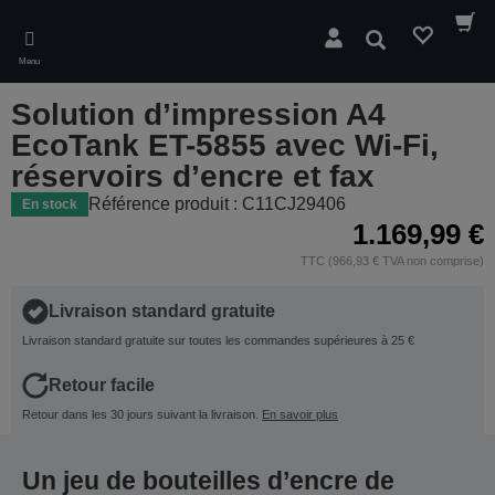
Skip
to
Rechercher
main
Menu
content
Solution d’impression A4
EcoTank ET-5855 avec Wi-Fi,
réservoirs d’encre et fax
Référence produit : C11CJ29406
En stock
1.169,99 €
TTC (966,93 € TVA non comprise)
Livraison standard gratuite
Livraison standard gratuite sur toutes les commandes supérieures à 25 €
Retour facile
Retour dans les 30 jours suivant la livraison.
En savoir plus
Un jeu de bouteilles d’encre de