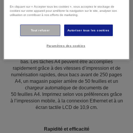
En cliquant sur « Accepter tous les cookies », vous acceptez le stockage de
cookies sur votre appareil pour améliorer la navigation sur le site, analyser son
Présentation générale
utilisation et contribuer à nos efforts de marketing.
Tout refuser
Autoriser tous les cookies
Imprimez, numérisez, copiez et faxez grâce à cette
Paramètres des cookies
imprimante EcoTank facile d’utilisation qui vous
permet d’obtenir un coût par page exceptionnellement
bas. Les tâches A4 peuvent être accomplies
rapidement grâce à des vitesses d’impression et de
numérisation rapides, deux bacs avant de 250 pages
A4, un magasin papier arrière de 50 feuilles et un
chargeur automatique de documents de
50 feuilles A4. Imprimez selon vos préférences grâce
à l’impression mobile, à la connexion Ethernet et à un
écran tactile LCD de 10,9 cm.
Rapidité et efficacité