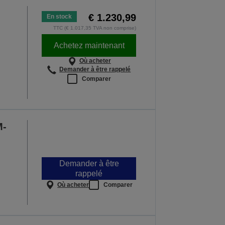
€ 1.230,99
En stock
TTC (€ 1.017,35 TVA non comprise)
Achetez maintenant
Où acheter
Demander à être rappelé
Comparer
M-
Demander à être
rappelé
Où acheter
Comparer