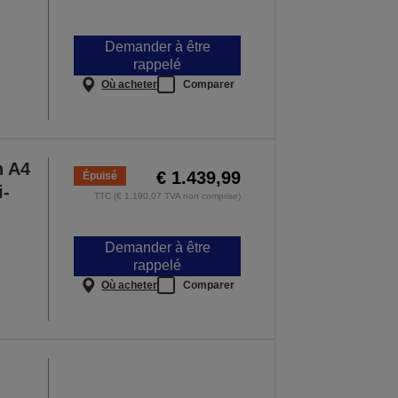
Demander à être
rappelé
Où acheter
Comparer
n A4
€ 1.439,99
Épuisé
i-
TTC (€ 1.190,07 TVA non comprise)
Demander à être
rappelé
Où acheter
Comparer