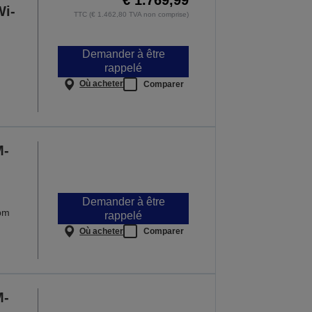
Wi-
TTC (€ 1.462,80 TVA non comprise)
Demander à être
rappelé
Où acheter
Comparer
M-
Demander à être
ppm
rappelé
Où acheter
Comparer
M-