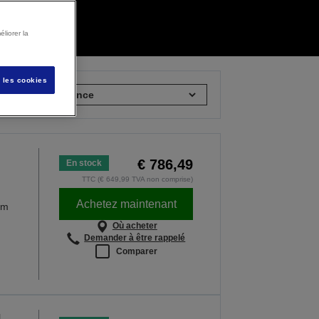
liorer la
s les cookies
rier par :
€ 786,49
En stock
TTC (€ 649,99 TVA non comprise)
Achetez maintenant
cm
Où acheter
Demander à être rappelé
Comparer