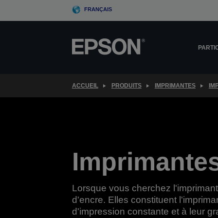
Skip
FRANÇAIS
to
main
content
PARTI
ACCUEIL
PRODUITS
IMPRIMANTES
IM
Imprimantes
Lorsque vous cherchez l'imprimante
d'encre. Elles constituent l'imprim
d'impression constante et à leur g