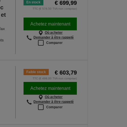
4
€ 699,99
En stock
ec
TTC (€ 578,50 TVA non comprise)
 et
Achetez maintenant
fax
Où acheter
Demander à être rappelé
ts
Comparer
€ 603,79
Faible stock
TTC (€ 499,00 TVA non comprise)
Achetez maintenant
Où acheter
Demander à être rappelé
Comparer