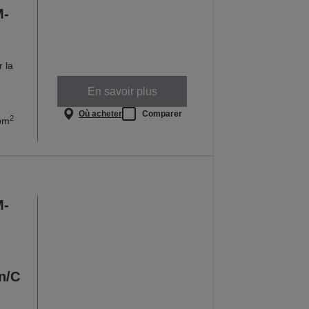
M-
r la
En savoir plus
Où acheter
Comparer
2
ppm
M-
n/C