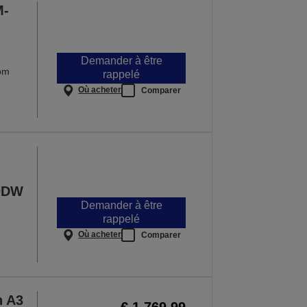
M-
Demander à être
ppm
rappelé
Où acheter
Comparer
0DW
Demander à être
rappelé
Où acheter
Comparer
n A3
€ 1.769,99