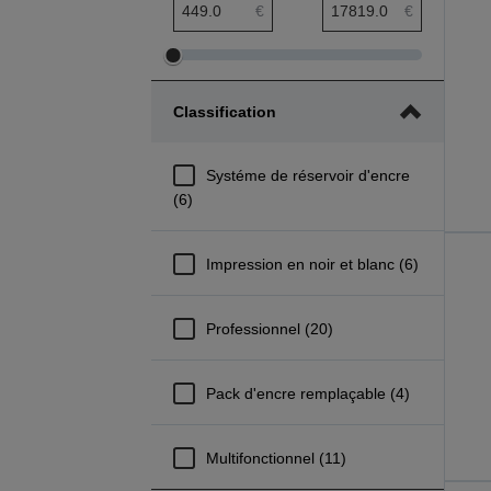
Rayon d’action minimum de prix
Rayon d’action de prix
€
€
Ajuster
Ajuster
le
le
Classification
rayon
rayon
d’action
d’action
minimum
de
Systéme de réservoir d'encre
de
prix
(6)
prix
Impression en noir et blanc (6)
Professionnel (20)
Pack d'encre remplaçable (4)
Multifonctionnel (11)