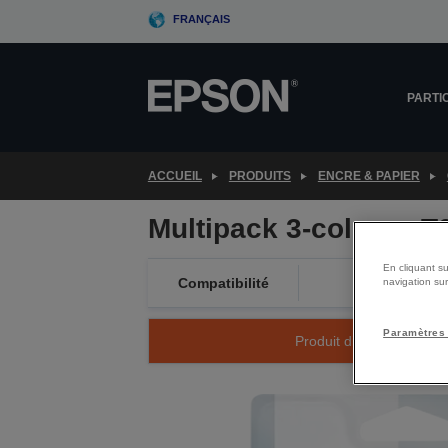
Skip
FRANÇAIS
to
main
content
PARTI
ACCUEIL
PRODUITS
ENCRE & PAPIER
Multipack 3-colours 
En cliquant su
Compatibilité
navigation sur
Paramètres
Produit discontinué -Dés