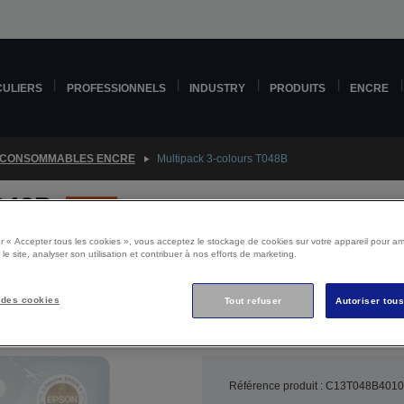
CULIERS
PROFESSIONNELS
INDUSTRY
PRODUITS
ENCRE
CONSOMMABLES ENCRE
Multipack 3-colours T048B
T048B
Arrêté
r « Accepter tous les cookies », vous acceptez le stockage de cookies sur votre appareil pour amé
 le site, analyser son utilisation et contribuer à nos efforts de marketing.
 des cookies
Tout refuser
Autoriser tou
olé, ce produit n’est plus disponible. Cliquez ci-dessous pour continuer
Référence produit : C13T048B4010