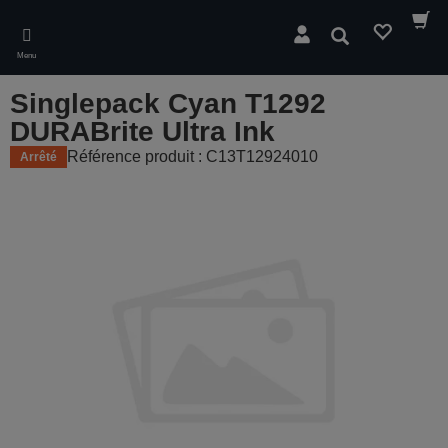
Skip
to
Rechercher
main
Menu
content
Singlepack Cyan T1292
DURABrite Ultra Ink
Référence produit : C13T12924010
Arrêté