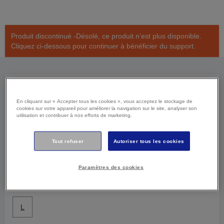
Produit discontinué -Désolé, ce produit n’est plus disponible.
Cliquez ci-dessous pour continuer à bénéficier du support.
Sélectionner la couleur
En cliquant sur « Accepter tous les cookies », vous acceptez le stockage de
cookies sur votre appareil pour améliorer la navigation sur le site, analyser son
Multipack
utilisation et contribuer à nos efforts de marketing.
Sélectionner l'emballage
Tout refuser
Autoriser tous les cookies
Standard
Paramètres des cookies
Sélectionner la taille
L