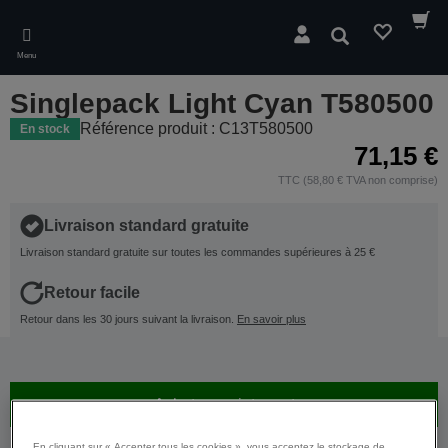
Skip
to
Rechercher
main
Menu
content
Singlepack Light Cyan T580500
Référence produit : C13T580500
En stock
71,15 €
TTC (58,80 € TVA non comprise)
Livraison standard gratuite
Livraison standard gratuite sur toutes les commandes supérieures à 25 €
Retour facile
Retour dans les 30 jours suivant la livraison.
En savoir plus
Achetez maintenant
Où acheter
En cliquant sur « Accepter tous les cookies », vous acceptez le stockage de