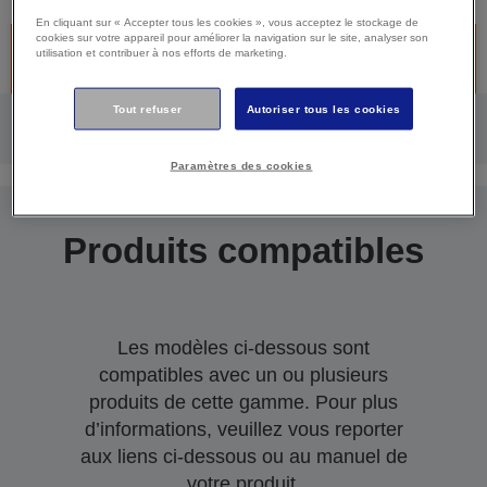
En cliquant sur « Accepter tous les cookies », vous acceptez le stockage de
cookies sur votre appareil pour améliorer la navigation sur le site, analyser son
Produit discontinué -Désolé, ce produit n’est plus disponible.
utilisation et contribuer à nos efforts de marketing.
Cliquez ci-dessous pour continuer à bénéficier du support.
Tout refuser
Autoriser tous les cookies
Paramètres des cookies
Produits compatibles
Les modèles ci-dessous sont
compatibles avec un ou plusieurs
produits de cette gamme. Pour plus
d’informations, veuillez vous reporter
aux liens ci-dessous ou au manuel de
votre produit.