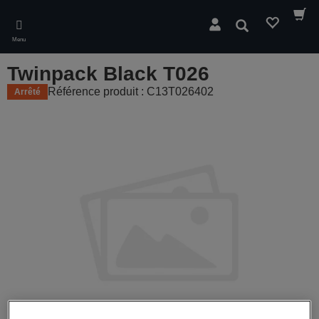
Skip
to
Rechercher
main
Menu
content
Twinpack Black T026
Référence produit : C13T026402
Arrêté