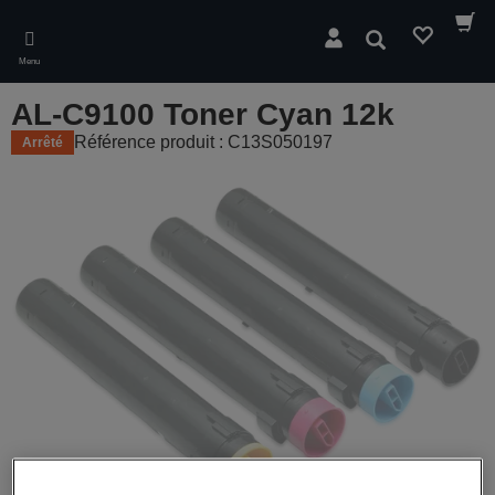
Skip
to
Rechercher
main
Menu
content
AL-C9100 Toner Cyan 12k
Référence produit : C13S050197
Arrêté