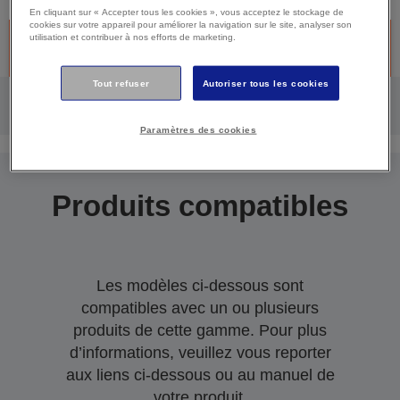
En cliquant sur « Accepter tous les cookies », vous acceptez le stockage de
cookies sur votre appareil pour améliorer la navigation sur le site, analyser son
utilisation et contribuer à nos efforts de marketing.
Produit discontinué -Désolé, ce produit n’est plus disponible.
Cliquez ci-dessous pour continuer à bénéficier du support.
Tout refuser
Autoriser tous les cookies
Paramètres des cookies
Produits compatibles
Les modèles ci-dessous sont
compatibles avec un ou plusieurs
produits de cette gamme. Pour plus
d’informations, veuillez vous reporter
aux liens ci-dessous ou au manuel de
votre produit.