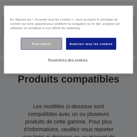
En cliquant sur « Accepter tous les cookies », vous acceptez le stockage de
Produit discontinué -Désolé, ce produit n’est plus disponible.
cookies sur votre appareil pour améliorer la navigation sur le site, analyser son
Cliquez ci-dessous pour continuer à bénéficier du support.
utilisation et contribuer à nos efforts de marketing.
Tout refuser
Autoriser tous les cookies
Paramètres des cookies
Produits compatibles
Les modèles ci-dessous sont
compatibles avec un ou plusieurs
produits de cette gamme. Pour plus
d’informations, veuillez vous reporter