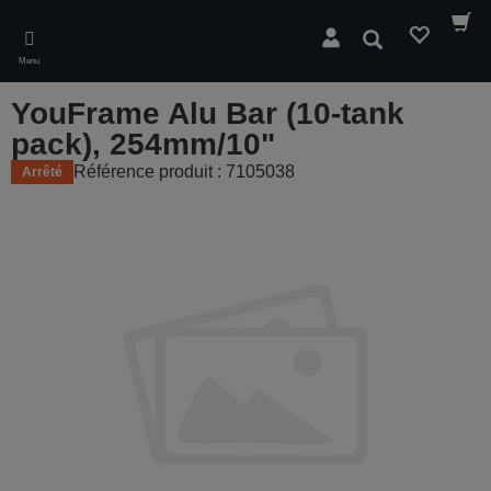
Skip
to
Rechercher
main
Menu
content
YouFrame Alu Bar (10-tank
pack), 254mm/10"
Référence produit : 7105038
Arrêté