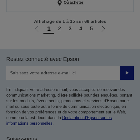
Où acheter
Affichage de 1 à 15 sur 68 articles
1
2
3
4
5
Aller
Aller
à
à
la
la
page
page
Restez connecté avec Epson
précédente
suivante
Valider
En indiquant votre adresse e-mail, vous acceptez de recevoir des
communications marketing, d’être sollicité pour des enquêtes, portant
sur les produits, événements, promotions et services d’Epson par e-
mail ou sous toute autre forme de communication électronique, en
fonction de vos préférences et de votre comportement sur le Web,
comme cela est décrit dans la
Déclaration d’Epson sur les
informations personnelles
.
Suivez-nous