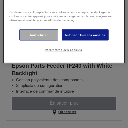
En cliquant sur « Accepter tous les cookies », vous acceptez le stockage de
cookies sur votre appareil pour améliorer la navigation sur le site, analyser son
utilisation et contribuer à nos efforts de marketing.
Tout refuser
Autoriser tous les cookies
Paramètres des cookies
Epson Parts Feeder IF240 with White
Backlight
Gestion polyvalente des composants
Simplicité de configuration
Interface de commande intuitive
En savoir plus
Où acheter