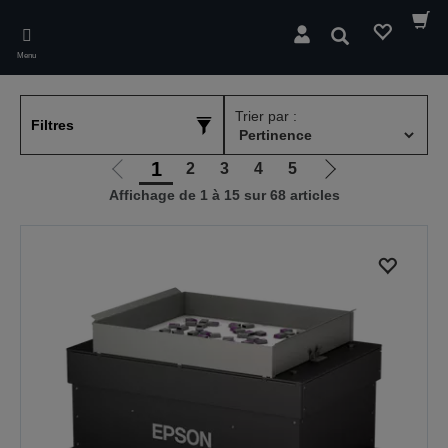
Skip
to
Rechercher
main
Menu
content
Trier par :
Filtres
1
2
3
4
5
Aller
Aller
Affichage de 1 à 15 sur 68 articles
à
à
la
la
page
page
précédente
suivante