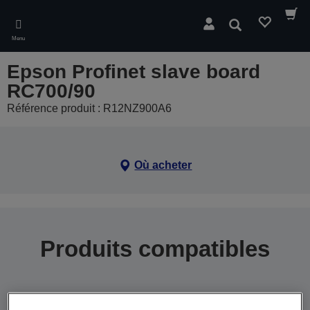
Skip
to
Rechercher
main
Menu
content
Epson Profinet slave board
RC700/90
Référence produit : R12NZ900A6
Où acheter
Produits compatibles