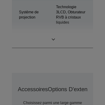
Technologie
Système de
3LCD, Obturateur
projection
RVB à cristaux
liquides
0,61 pouce avec
Panneau LCD
C2 Fine
Accessoires
Options D’extension D
Choisissez parmi une large gamme