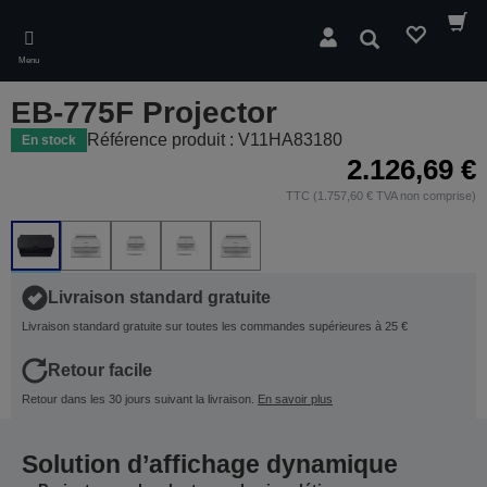
Skip
to
Rechercher
main
Menu
content
EB-775F Projector
Référence produit : V11HA83180
En stock
2.126,69 €
TTC (1.757,60 € TVA non comprise)
Livraison standard gratuite
Livraison standard gratuite sur toutes les commandes supérieures à 25 €
Retour facile
Retour dans les 30 jours suivant la livraison.
En savoir plus
Solution d’affichage dynamique