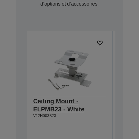
d’options et d’accessoires.
Ceiling Mount -
Suppor
ELPMB23 - White
ultra-
V12H003B23
V12HA06A