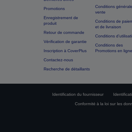
Conditions général
Promotions
vente
Enregistrement de
Conditions de paie
produit
et de livraison
Retour de commande
Conditions d’utilisat
Vérification de garantie
Conditions des
Inscription à CoverPlus
Promotions en lign
Contactez-nous
Recherche de détaillants
Identification du fournisseur
Identifica
Conformité à la loi sur les don