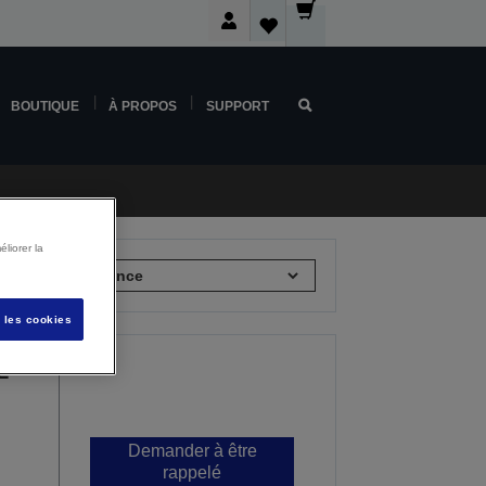
BOUTIQUE
À PROPOS
SUPPORT
liorer la
rier par :
s les cookies
L
Demander à être
rappelé