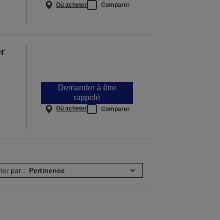
Où acheter
Comparer
r
Demander à être
rappelé
Où acheter
Comparer
rier par :