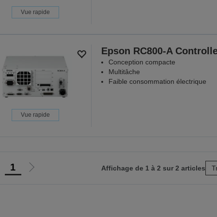
Vue rapide
Epson RC800-A Controlle
Conception compacte
Multitâche
Faible consommation électrique
Vue rapide
1
Affichage de 1 à 2 sur 2 articles
T
ller
Aller
à
à
a
la
page
page