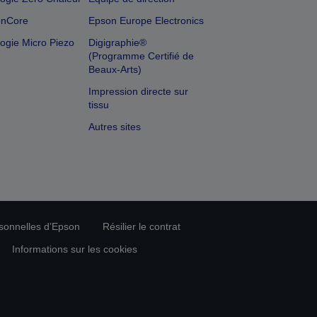
onCore
Epson Europe Electronics
ogie Micro Piezo
Digigraphie®
(Programme Certifié de
Beaux-Arts)
Impression directe sur
tissu
Autres sites
rsonnelles d’Epson
Résilier le contrat
Informations sur les cookies