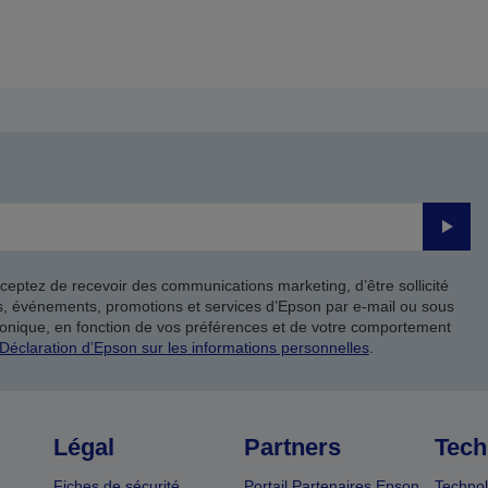
récédente
suivante
Valide
ceptez de recevoir des communications marketing, d’être sollicité
ts, événements, promotions et services d’Epson par e-mail ou sous
onique, en fonction de vos préférences et de votre comportement
Déclaration d’Epson sur les informations personnelles
.
Légal
Partners
Tech
Fiches de sécurité
Portail Partenaires Epson
Technol