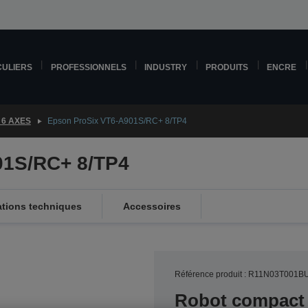
CULIERS
PROFESSIONNELS
INDUSTRY
PRODUITS
ENCRE
 6 AXES
Epson ProSix VT6-A901S/RC+ 8/TP4
01S/RC+ 8/TP4
ations techniques
Accessoires
Référence produit : R11N03T001B
Robot compact 