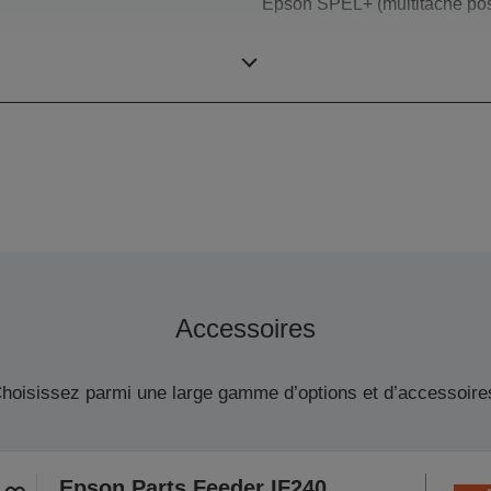
Epson SPEL+ (multitâche pos
Robots 6 axes
Accessoires
hoisissez parmi une large gamme d’options et d’accessoire
Epson Parts Feeder IF240