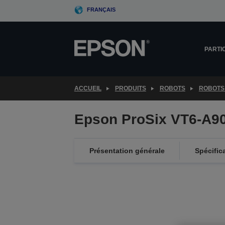
Skip
FRANÇAIS
to
main
content
PARTI
ACCUEIL
PRODUITS
ROBOTS
ROBOTS
Epson ProSix VT6-A9
Présentation générale
Spécific