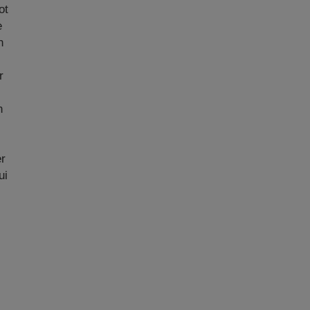
ot
e
n
r
-
n
er
ui