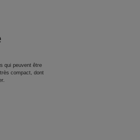
e
is qui peuvent être
 très compact, dont
er.