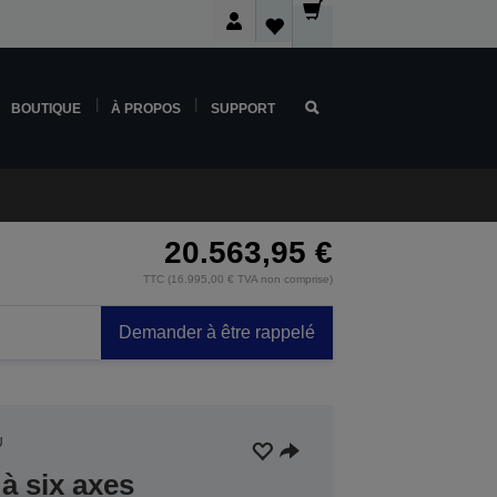
BOUTIQUE
À PROPOS
SUPPORT
20.563,95 €
TTC (16.995,00 € TVA non comprise)
Demander à être rappelé
U
à six axes