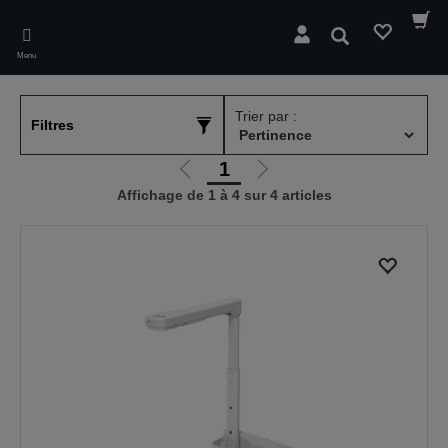
Skip
to
Rechercher
main
Menu
content
Trier par :
Filtres
1
Aller
Aller
Affichage de 1 à 4 sur 4 articles
à
à
la
la
page
page
précédente
suivante