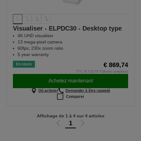
Visualiser - ELPDC30 - Desktop type
4K UHD visualiser
13 mega-pixel camera
60fps; 230x zoom ratio
5 year warranty
€ 869,74
En stock
TTC (€ 718,79 TVA non comprise)
Achetez maintenant
Où acheter
Demander à être rappelé
Comparer
Affichage de 1 à 4 sur 4 articles
1
Aller
Aller
à
à
la
la