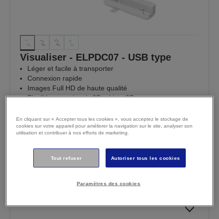
Visualiser - ELPDC07 - USB type
Léger et facile à transporter
Connexion rapide
Images Full HD de haute qualité
Flexible pour visuels 2D, objets 3D
€ 275,43
En stock
En cliquant sur « Accepter tous les cookies », vous acceptez le stockage de
TTC (€ 227,63 TVA non comprise)
cookies sur votre appareil pour améliorer la navigation sur le site, analyser son
utilisation et contribuer à nos efforts de marketing.
Achetez maintenant
Où acheter
Demander à être rappelé
Tout refuser
Autoriser tous les cookies
Comparer
Paramètres des cookies