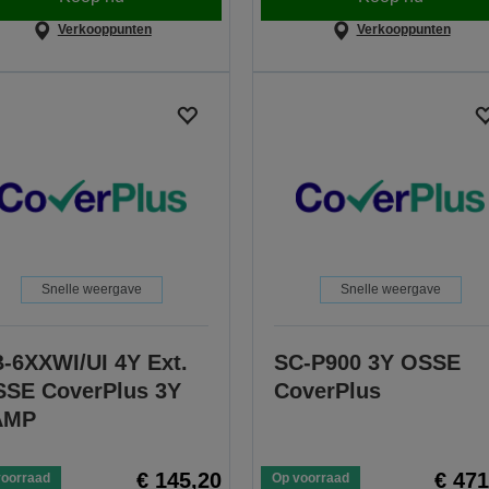
Verkooppunten
Verkooppunten
Snelle weergave
Snelle weergave
-6XXWI/UI 4Y Ext.
SC-P900 3Y OSSE
SE CoverPlus 3Y
CoverPlus
AMP
€ 145,20
€ 471
voorraad
Op voorraad