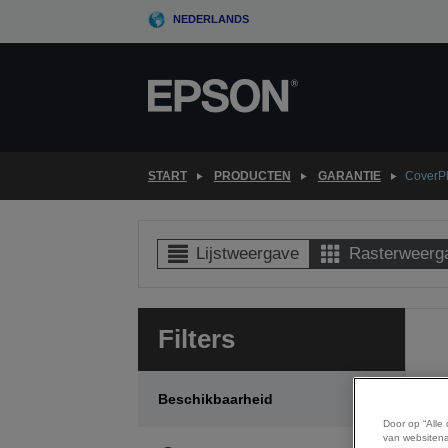
Skip
NEDERLANDS
to
main
content
START
PRODUCTEN
GARANTIE
CoverPl
Lijstweergave
Rasterweerg
Filters
Beschikbaarheid
Door op “Alle
van websitena