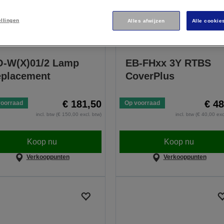
ellingen
Alles afwijzen
Alle cookie
Snelle weergave
Snelle weergave
-W(X)01/2 Lamp
EB-FHxx 3Y RTBS
placement
CoverPlus
€ 181,50
€ 48
voorraad
Op voorraad
incl. btw (€ 150,00 excl. btw)
incl. btw (€ 40,00 exc
Koop nu
Koop nu
Verkooppunten
Verkooppunten