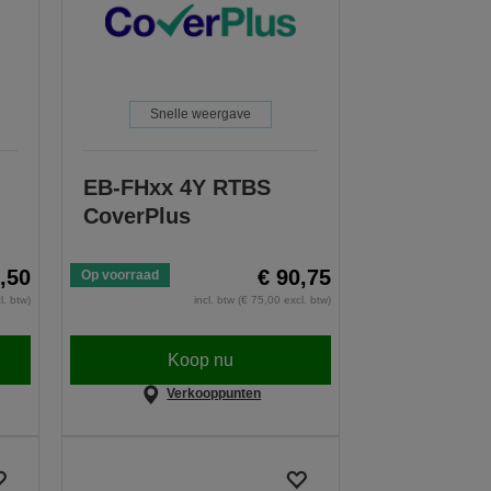
Snelle weergave
EB-FHxx 4Y RTBS
CoverPlus
,50
€ 90,75
Op voorraad
l. btw)
incl. btw (€ 75,00 excl. btw)
Koop nu
Verkooppunten