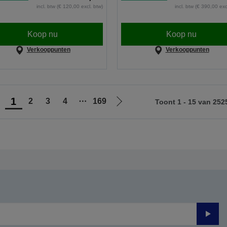
incl. btw (€ 120,00 excl. btw)
incl. btw (€ 390,00 exc
Koop nu
Koop nu
Verkooppunten
Verkooppunten
1
2
3
4
⋯
169
Toont 1 - 15 van 252
Ga
Ga
aar
naar
orige
de
agina
volgende
pagina
Verze