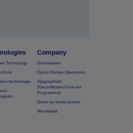
nologies
Company
ee Technology
Directieteam
onCore
Epson Europe Electronics
iezo-technologie
Digigraphie®
(Gecertificeerd Fine-Art
ieve
Programma)
logieën
Direct op textiel printen
Wereldwijd