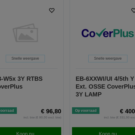
Snelle weergave
Snelle weergave
B-W5x 3Y RTBS
EB-6XXWI/UI 4/5th Y
verPlus
Ext. OSSE CoverPlu
3Y LAMP
€ 96,80
€ 400
voorraad
Op voorraad
incl. btw (€ 80,00 excl. btw)
incl. btw (€ 331,00 exc
Koop nu
Koop nu