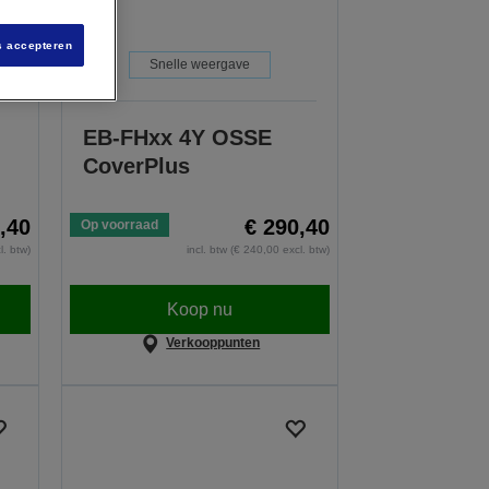
s accepteren
Snelle weergave
EB-FHxx 4Y OSSE
CoverPlus
,40
€ 290,40
Op voorraad
l. btw)
incl. btw (€ 240,00 excl. btw)
Koop nu
Verkooppunten