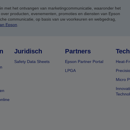
 in met het ontvangen van marketingcommunicatie, waaronder het
, over producten, evenementen, promoties en diensten van Epson
ische communicatie, op basis van uw voorkeuren en webgedrag,
van Epson
.
n
Juridisch
Partners
Tech
Safety Data Sheets
Epson Partner Portal
Heat-Fr
en
LPGA
Precisi
Micro P
Innovat
en
Techno
nline