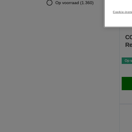
Op voorraad (1.360)
Cookie-inst
CO
Re
Op 