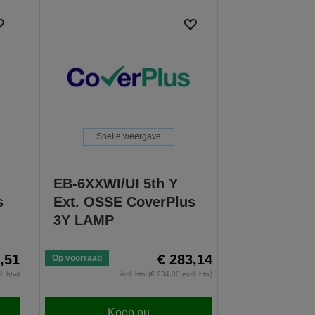
Snelle weergave
EB-6XXWI/UI 5th Y
s
Ext. OSSE CoverPlus
3Y LAMP
,51
€ 283,14
Op voorraad
l. btw)
incl. btw (€ 234,00 excl. btw)
Koop nu