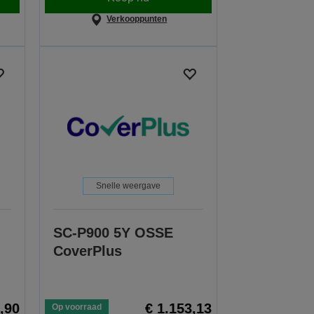
Verkooppunten
Snelle weergave
SC-P900 5Y OSSE
CoverPlus
,90
€ 1.153,13
Op voorraad