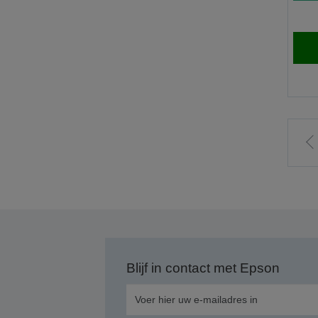
n
v
p
Blijf in contact met Epson