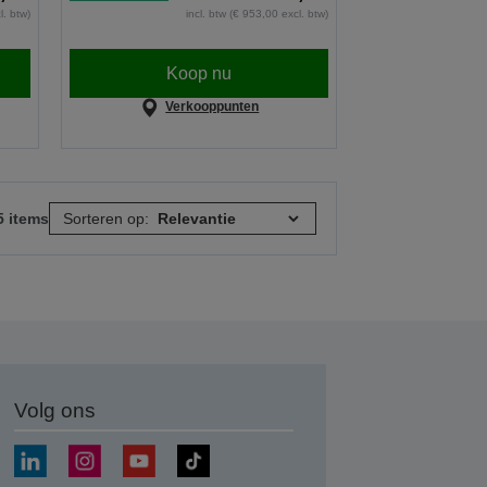
l. btw)
incl. btw (€ 953,00 excl. btw)
Koop nu
Verkooppunten
5 items
Sorteren op:
Volg ons
nden