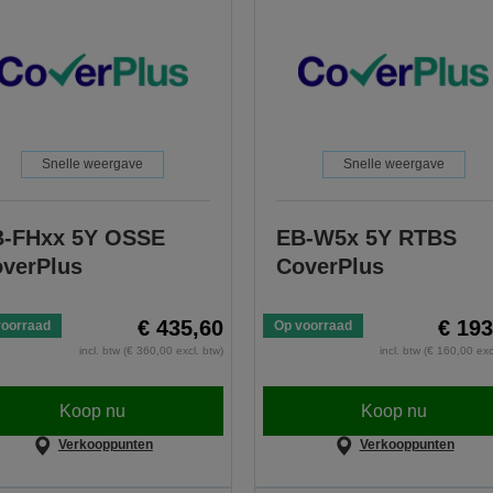
Snelle weergave
Snelle weergave
-FHxx 5Y OSSE
EB-W5x 5Y RTBS
verPlus
CoverPlus
€ 435,60
€ 193
voorraad
Op voorraad
incl. btw (€ 360,00 excl. btw)
incl. btw (€ 160,00 exc
Koop nu
Koop nu
Verkooppunten
Verkooppunten