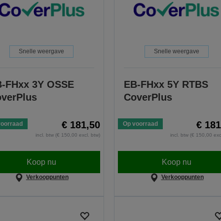
Snelle weergave
Snelle weergave
-FHxx 3Y OSSE
EB-FHxx 5Y RTBS
verPlus
CoverPlus
€ 181,50
€ 181
voorraad
Op voorraad
incl. btw (€ 150,00 excl. btw)
incl. btw (€ 150,00 exc
Koop nu
Koop nu
Verkooppunten
Verkooppunten