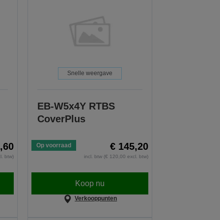
Snelle weergave
EB-W5x4Y RTBS
CoverPlus
,60
€ 145,20
Op voorraad
l. btw)
incl. btw (€ 120,00 excl. btw)
Koop nu
Verkooppunten