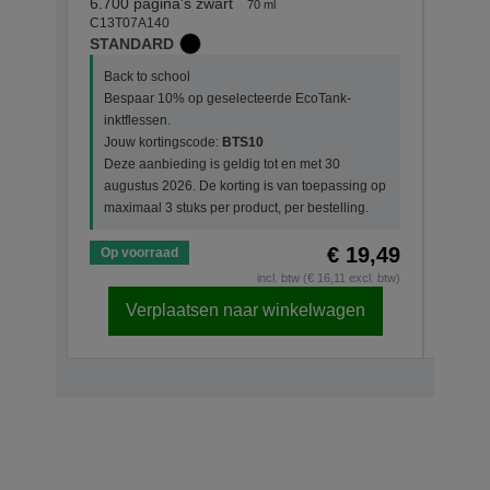
C13T0
6.700 pagina’s zwart
70 ml
STAN
C13T07A140
STANDARD
Back
Back to school
Besp
Bespaar 10% op geselecteerde EcoTank-
inktf
inktflessen.
Jouw
Jouw kortingscode:
BTS10
Deze
Deze aanbieding is geldig tot en met 30
augu
augustus 2026. De korting is van toepassing op
maxim
maximaal 3 stuks per product, per bestelling.
€ 19,49
Op voorraad
Op v
incl. btw (€ 16,11 excl. btw)
Verplaatsen naar winkelwagen