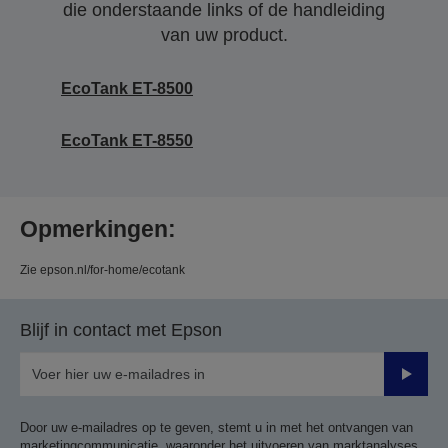
die onderstaande links of de handleiding
van uw product.
EcoTank ET-8500
EcoTank ET-8550
Opmerkingen:
Zie epson.nl/for-home/ecotank
Blijf in contact met Epson
Verze
Door uw e-mailadres op te geven, stemt u in met het ontvangen van
marketingcommunicatie, waaronder het uitvoeren van marktanalyses