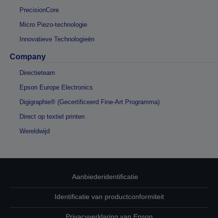
PrecisionCore
Micro Piezo-technologie
Innovatieve Technologieën
Company
Directieteam
Epson Europe Electronics
Digigraphie® (Gecertificeerd Fine-Art Programma)
Direct op textiel printen
Wereldwijd
Aanbiederidentificatie
Identificatie van productconformiteit
Privacyverklaring van Epson