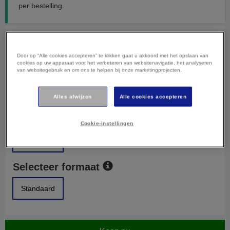
per bestelling.
Selecteer kleur
Door op “Alle cookies accepteren” te klikken gaat u akkoord met het opslaan van
cookies op uw apparaat voor het verbeteren van websitenavigatie, het analyseren
Zwart
Fotozwart
Cyaan
van websitegebruik en om ons te helpen bij onze marketingprojecten.
Magenta
Geel
Grijs
Alles afwijzen
Alle cookies accepteren
Selecteer verpakking
Cookie-instellingen
Standaard
Selecteer formaat
Standaard