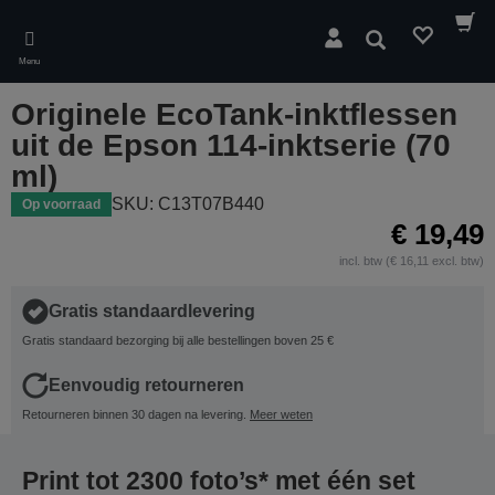
Skip
to
Zoeken
main
Menu
content
Originele EcoTank-inktflessen
uit de Epson 114-inktserie (70
ml)
SKU: C13T07B440
Op voorraad
€ 19,49
incl. btw (€ 16,11 excl. btw)
Gratis standaardlevering
Gratis standaard bezorging bij alle bestellingen boven 25 €
Eenvoudig retourneren
Retourneren binnen 30 dagen na levering.
Meer weten
Print tot 2300 foto’s* met één set