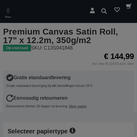
Skip
to
Zoeken
main
Menu
content
Premium Canvas Satin Roll,
17" x 12.2m, 350g/m2
SKU: C13S041846
Op voorraad
€ 144,99
incl. btw (€ 119,83 excl. btw)
Gratis standaardlevering
Gratis standaard bezorging bij alle bestellingen boven 25 €
Eenvoudig retourneren
Retourneren binnen 30 dagen na levering.
Meer weten
Selecteer papiertype