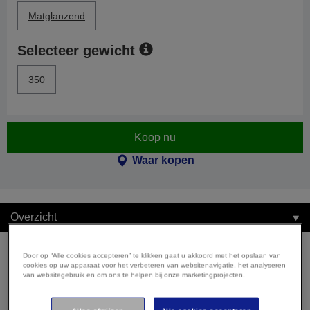
Matglanzend
Selecteer gewicht
350
Koop nu
Waar kopen
Overzicht
Door op “Alle cookies accepteren” te klikken gaat u akkoord met het opslaan van
cookies op uw apparaat voor het verbeteren van websitenavigatie, het analyseren
van websitegebruik en om ons te helpen bij onze marketingprojecten.
Overzicht