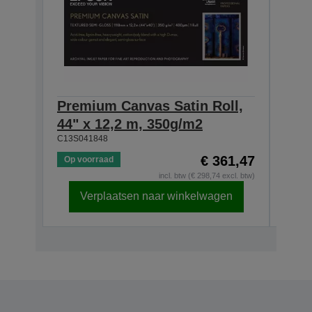
Premium Canvas Satin Roll,
Pre
44" x 12,2 m, 350g/m2
24" 
C13S041848
C13S0
€ 361,47
Op voorraad
Op v
incl. btw (€ 298,74 excl. btw)
Verplaatsen naar winkelwagen