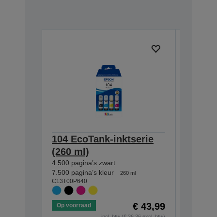
104 EcoTank-inktserie
104 Ec
(260 ml)
(65 ml
4.500 pagina’s zwart
4.500 pag
C13T00P1
7.500 pagina’s kleur
260 ml
C13T00P640
€ 43,99
Op voorraad
Op voorr
incl. btw (€ 36,36 excl. btw)