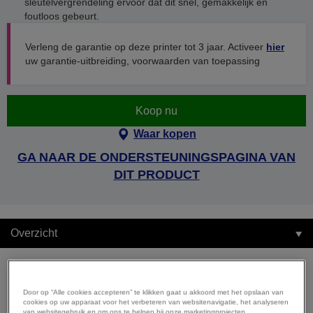
sleutelvergrendeling ervoor dat dit snel, gemakkelijk en
foutloos gebeurt.
Verleng de garantie op deze printer tot 3 jaar. Activeer
hier
uw garantie-uitbreiding, voorwaarden van toepassing
Koop nu
Waar kopen
GA NAAR DE ONDERSTEUNINGSPAGINA VAN
DIT PRODUCT
Overzicht
Door op “Alle cookies accepteren” te klikken gaat u akkoord met het opslaan van
Overzicht
cookies op uw apparaat voor het verbeteren van websitenavigatie, het analyseren
van websitegebruik en om ons te helpen bij onze marketingprojecten.