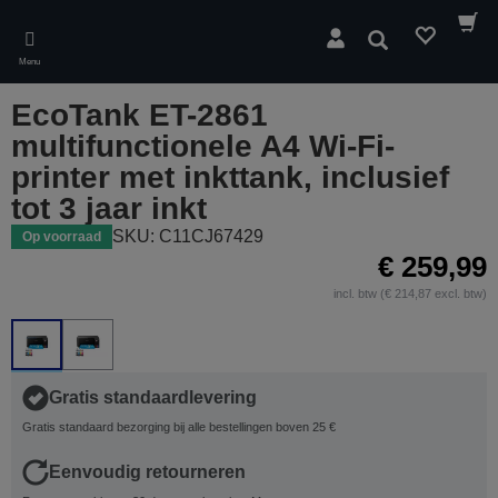
Skip
to
Zoeken
main
Menu
content
EcoTank ET-2861
multifunctionele A4 Wi-Fi-
printer met inkttank, inclusief
tot 3 jaar inkt
SKU: C11CJ67429
Op voorraad
€ 259,99
incl. btw (€ 214,87 excl. btw)
Gratis standaardlevering
Gratis standaard bezorging bij alle bestellingen boven 25 €
Eenvoudig retourneren