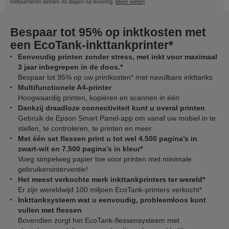
Retourneren binnen 30 dagen na levering.
Meer weten
Bespaar tot 95% op inktkosten met
een EcoTank-inkttankprinter*
Eenvoudig printen zonder stress, met inkt voor maximaal
3 jaar inbegrepen in de doos.*
Bespaar tot 95% op uw printkosten* met navulbare inkttanks
Multifunctionele A4-printer
Hoogwaardig printen, kopiëren en scannen in één
Dankzij draadloze connectiviteit kunt u overal printen
Gebruik de Epson Smart Panel-app om vanaf uw mobiel in te
stellen, te controleren, te printen en meer.
Met één set flessen print u tot wel 4.500 pagina’s in
zwart-wit en 7.500 pagina’s in kleur*
Voeg simpelweg papier toe voor printen met minimale
gebruikersinterventie!
Het meest verkochte merk inkttankprinters ter wereld*
Er zijn wereldwijd 100 miljoen EcoTank-printers verkocht*
Inkttanksysteem wat u eenvoudig, probleemloos kunt
vullen met flessen
Bovendien zorgt het EcoTank-flessensysteem met