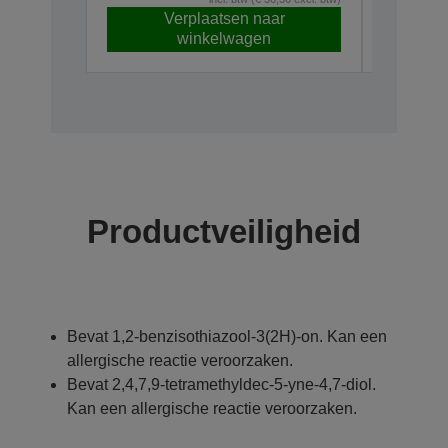
Verplaatsen naar
V
winkelwagen
Productveiligheid
Bevat 1,2-benzisothiazool-3(2H)-on. Kan een
allergische reactie veroorzaken.
Bevat 2,4,7,9-tetramethyldec-5-yne-4,7-diol.
Kan een allergische reactie veroorzaken.