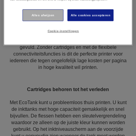
Alles afwijzen
Alle cookies accepteren
Bespaar tot wel 95% op uw printkosten* met Epson
EcoTank-printers zonder cartridges. Dankzij de
Cookie-instellingen
speciaal ontworpen inktflessen met hoog rendement
kunnen de geïntegreerde inkttanks eenvoudig worden
gevuld. Zonder cartridges en met de flexibele
connectiviteitsfuncties is dit de perfecte printer voor
iedereen die tegen ongelofelijk lage kosten per pagina
in hoge kwaliteit wil printen.
Cartridges behoren tot het verleden
Met EcoTank kunt u probleemloos thuis printen. U kunt
de inkttanks met hoge capaciteit gemakkelijk en snel
bijvullen. De flessen hebben een sleutelvergrendeling
waardoor ze alleen op de juiste kleur kunnen worden
gebruikt. Op het inktniveauscherm aan de voorzijde
kunt u eenvoudig zien wanneer de tank moet worden