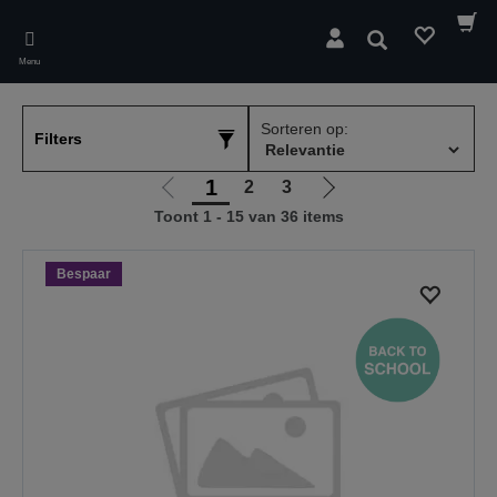
Skip
to
Zoeken
main
Menu
content
Sorteren op:
Filters
1
2
3
Ga
Ga
Toont 1 - 15 van 36 items
naar
naar
vorige
de
pagina
volgende
Bespaar
pagina