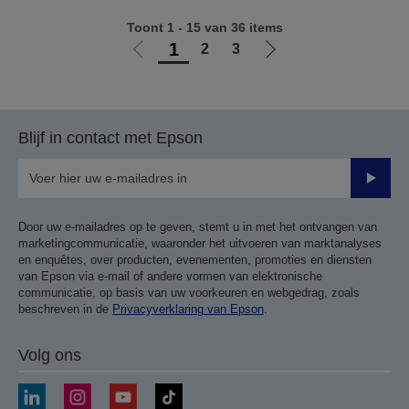
Toont 1 - 15 van 36 items
1
2
3
Ga
Ga
naar
naar
vorige
de
pagina
volgende
Blijf in contact met Epson
pagina
Verze
Door uw e-mailadres op te geven, stemt u in met het ontvangen van
marketingcommunicatie, waaronder het uitvoeren van marktanalyses
en enquêtes, over producten, evenementen, promoties en diensten
van Epson via e-mail of andere vormen van elektronische
communicatie, op basis van uw voorkeuren en webgedrag, zoals
beschreven in de
Privacyverklaring van Epson
.
Volg ons