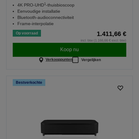
1
4K PRO-UHD
-thuisbioscoop
Eenvoudige installatie
Bluetooth-audioconnectiviteit
Frame-interpolatie
1.411,66 €
Op voorraad
incl. btw (1.166,66 € excl. btw)
Koop nu
Verkooppunten
Vergelijken
Bestverkochte