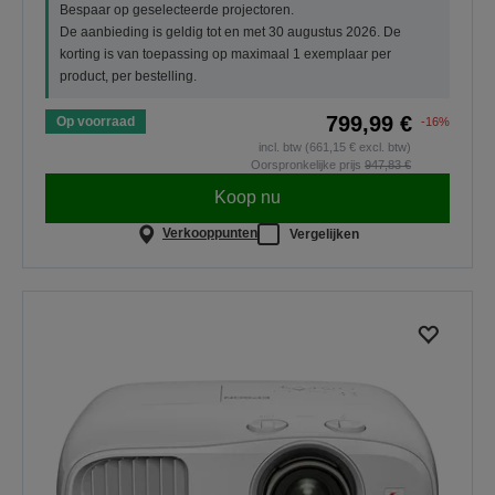
Bespaar op geselecteerde projectoren.
De aanbieding is geldig tot en met 30 augustus 2026. De
korting is van toepassing op maximaal 1 exemplaar per
product, per bestelling.
799,99 €
Op voorraad
-16%
incl. btw (661,15 € excl. btw)
Oorspronkelijke prijs
947,83 €
Koop nu
Verkooppunten
Vergelijken