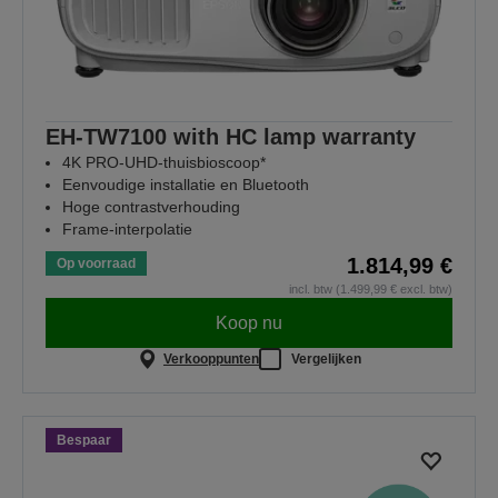
EH-TW7100 with HC lamp warranty
4K PRO-UHD-thuisbioscoop*
Eenvoudige installatie en Bluetooth
Hoge contrastverhouding
Frame-interpolatie
1.814,99 €
Op voorraad
incl. btw (1.499,99 € excl. btw)
Koop nu
Verkooppunten
Vergelijken
Bespaar