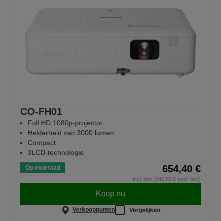
CO-FH01
Full HD 1080p-projector
Helderheid van 3000 lumen
Compact
3LCD-technologie
654,40 €
Op voorraad
incl. btw (540,83 € excl. btw)
Koop nu
Verkooppunten
Vergelijken