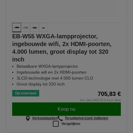
EB-W55 WXGA-lampprojector,
ingebouwde wifi, 2x HDMI-poorten,
4.000 lumen, groot display tot 320
inch
Betaalbare WXGA-lampprojector
Ingebouwde wifi en 2x HDMI-poorten
3LCD-technologie met 4.000 lumen CLO
Groot display tot 320 inch
705,83 €
Op voorraad
incl. btw (583,33 € excl. btw)
Koop nu
Verkooppunten
Terugbelverzoek indienen
Vergelijken