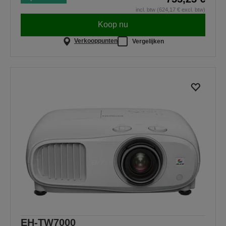
incl. btw (624,17 € excl. btw)
Koop nu
Verkooppunten
Vergelijken
EH-TW7000