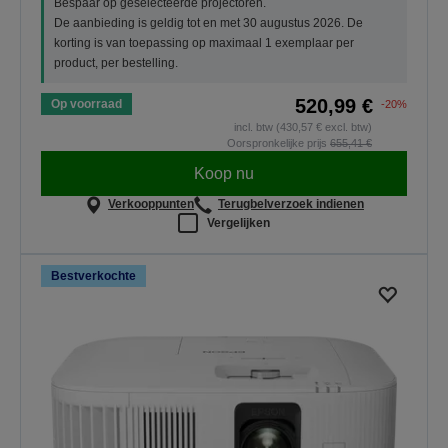
Bespaar op geselecteerde projectoren.
De aanbieding is geldig tot en met 30 augustus 2026. De
korting is van toepassing op maximaal 1 exemplaar per
product, per bestelling.
520,99 €
Op voorraad
-20%
incl. btw (430,57 € excl. btw)
Oorspronkelijke prijs
655,41 €
Koop nu
Verkooppunten
Terugbelverzoek indienen
Vergelijken
Bestverkochte