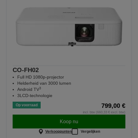
CO-FH02
Full HD 1080p-projector
Helderheid van 3000 lumen
3
Android TV
3LCD-technologie
799,00 €
Op voorraad
incl. btw (660,33 € excl. btw)
Koop nu
Verkooppunten
Vergelijken