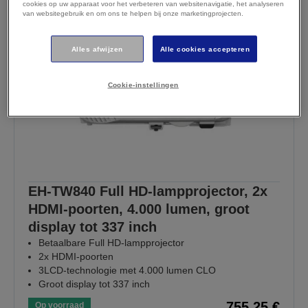
cookies op uw apparaat voor het verbeteren van websitenavigatie, het analyseren
BEKIJK ALLE
van websitegebruik en om ons te helpen bij onze marketingprojecten.
AANBIEDINGEN
Alles afwijzen
Alle cookies accepteren
Cookie-instellingen
EH-TW840 Full HD-lampprojector, 2x
HDMI-poorten, 4.000 lumen, groot
display tot 337 inch
Betaalbare Full HD-lampprojector
2x HDMI-poorten
3LCD-technologie met 4.000 lumen CLO
Groot display tot 337 inch
755,25 €
Op voorraad