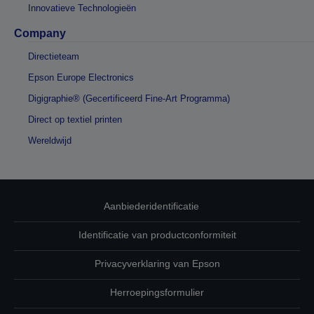
Innovatieve Technologieën
Company
Directieteam
Epson Europe Electronics
Digigraphie® (Gecertificeerd Fine-Art Programma)
Direct op textiel printen
Wereldwijd
Aanbiederidentificatie
Identificatie van productconformiteit
Privacyverklaring van Epson
Herroepingsformulier