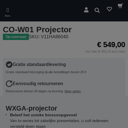
Skip
to
Zoeken
main
Menu
content
CO-W01 Projector
SKU: V11HA86040
Op voorraad
€ 549,00
incl. btw (€ 453,72 excl. btw)
Gratis standaardlevering
Gratis standaard bezorging bij alle bestellingen boven 25 €
Eenvoudig retourneren
Retourneren binnen 30 dagen na levering.
Meer weten
WXGA-projector
Beleef het unieke bioscoopgevoel
Van tv-series tot zakelijke presentaties, u zult iedereen
versteld doen staan