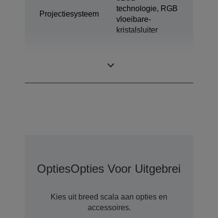
technologie, RGB
Projectiesysteem
vloeibare-
kristalsluiter
0,59 inch met
LCD-paneel
MLA (D10)
Opties
Opties Voor Uitgebreide Gar
Kies uit breed scala aan opties en
accessoires.