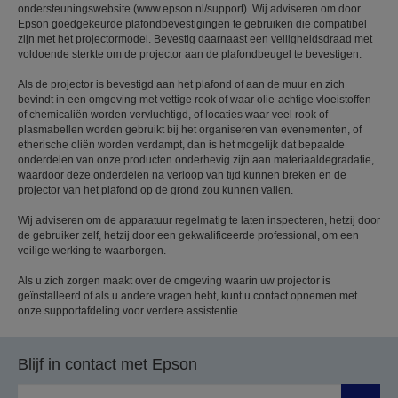
ondersteuningswebsite (www.epson.nl/support). Wij adviseren om door
Epson goedgekeurde plafondbevestigingen te gebruiken die compatibel
zijn met het projectormodel. Bevestig daarnaast een veiligheidsdraad met
voldoende sterkte om de projector aan de plafondbeugel te bevestigen.
Als de projector is bevestigd aan het plafond of aan de muur en zich
bevindt in een omgeving met vettige rook of waar olie-achtige vloeistoffen
of chemicaliën worden vervluchtigd, of locaties waar veel rook of
plasmabellen worden gebruikt bij het organiseren van evenementen, of
etherische oliën worden verdampt, dan is het mogelijk dat bepaalde
onderdelen van onze producten onderhevig zijn aan materiaaldegradatie,
waardoor deze onderdelen na verloop van tijd kunnen breken en de
projector van het plafond op de grond zou kunnen vallen.
Wij adviseren om de apparatuur regelmatig te laten inspecteren, hetzij door
de gebruiker zelf, hetzij door een gekwalificeerde professional, om een
veilige werking te waarborgen.
Als u zich zorgen maakt over de omgeving waarin uw projector is
geïnstalleerd of als u andere vragen hebt, kunt u contact opnemen met
onze supportafdeling voor verdere assistentie.
Blijf in contact met Epson