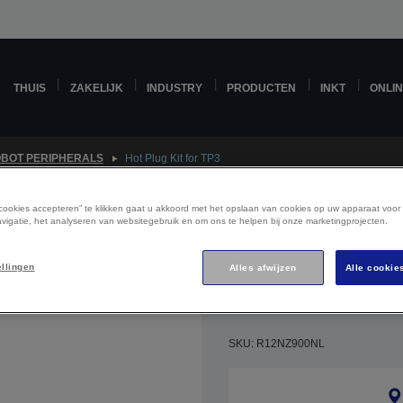
THUIS
ZAKELIJK
INDUSTRY
PRODUCTEN
INKT
ONLI
BOT PERIPHERALS
Hot Plug Kit for TP3
 cookies accepteren” te klikken gaat u akkoord met het opslaan van cookies op uw apparaat voor
vigatie, het analyseren van websitegebruik en om ons te helpen bij onze marketingprojecten.
ellingen
Alles afwijzen
Alle cookie
SKU: R12NZ900NL