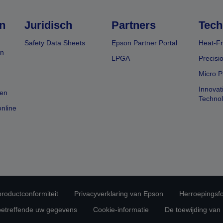
n
Juridisch
Partners
Tech
Safety Data Sheets
Epson Partner Portal
Heat-Fr
en
LPGA
Precisi
Micro P
Innovat
en
Techno
nline
 productconformiteit
Privacyverklaring van Epson
Herroepingsfo
betreffende uw gegevens
Cookie-informatie
De toewijding van