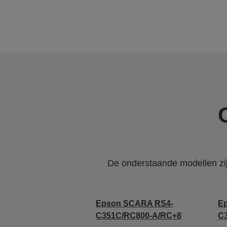
De onderstaande modellen zijn
Epson SCARA RS4-
E
C351C/RC800-A/RC+8
C