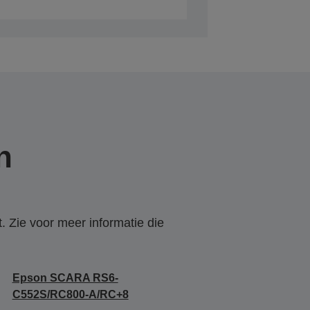
n
. Zie voor meer informatie die
Epson SCARA RS6-
C552S/RC800-A/RC+8