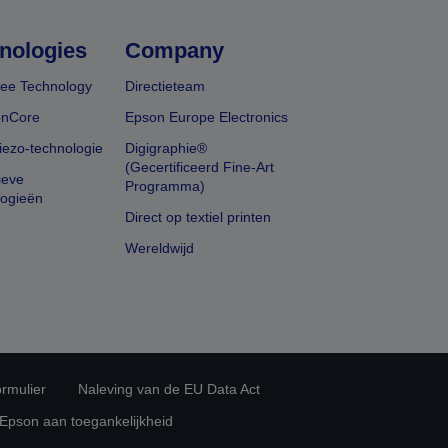
nologies
Company
ee Technology
Directieteam
onCore
Epson Europe Electronics
iezo-technologie
Digigraphie®
(Gecertificeerd Fine-Art
ieve
Programma)
logieën
Direct op textiel printen
Wereldwijd
rmulier
Naleving van de EU Data Act
 Epson aan toegankelijkheid