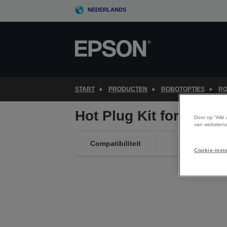
Skip
NEDERLANDS
to
main
content
START
PRODUCTEN
ROBOTOPTIES
RO
Hot Plug Kit for TP3
Door op “Alle
van websitena
Compatibiliteit
Cookie-inst