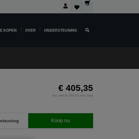
NE KOPEN
OVER
ONDERSTEUNING
€ 405,35
incl. btw (€ 335,00 excl. btw)
Koop nu
steuning