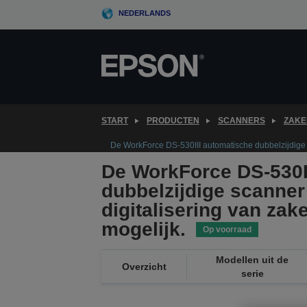
Skip
NEDERLANDS
to
main
content
START
PRODUCTEN
SCANNERS
ZAKE
De WorkForce DS-530III automatische dubbelzijdige s
De WorkForce DS-530I
dubbelzijdige scanner
digitalisering van za
mogelijk.
Op voorraad
Modellen uit de
Overzicht
serie