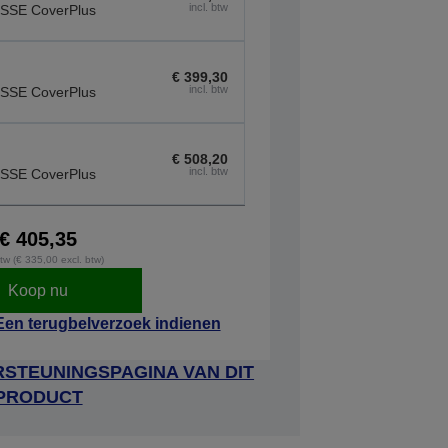
incl. btw
SSE CoverPlus
€ 399,30
incl. btw
SSE CoverPlus
€ 508,20
incl. btw
SSE CoverPlus
€ 405,35
btw (€ 335,00 excl. btw)
Koop nu
Een terugbelverzoek indienen
STEUNINGSPAGINA VAN DIT
PRODUCT