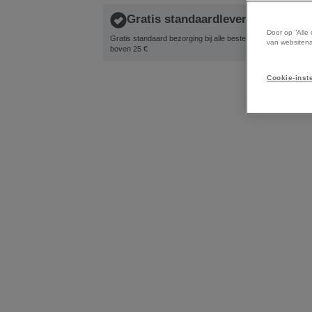
Gratis standaardlevering
Door op “Alle
Gratis standaard bezorging bij alle bestellingen
Retou
van websitena
boven 25 €
wete
Cookie-inst