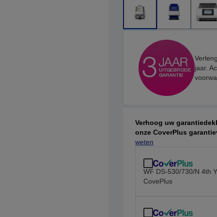
Verleng
jaar. A
voorwa
Verhoog uw garantiedekk
onze CoverPlus garantie
weten
WF DS-530/730/N 4th Y
CovePlus