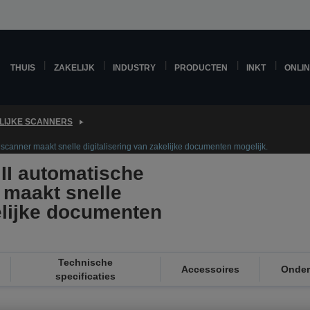
THUIS
ZAKELIJK
INDUSTRY
PRODUCTEN
INKT
ONLI
LIJKE SCANNERS
canner maakt snelle digitalisering van zakelijke documenten mogelijk.
II automatische
 maakt snelle
kelijke documenten
Technische
Accessoires
Onder
specificaties