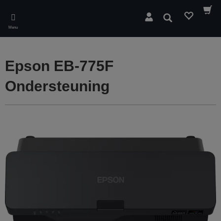
Skip
to
Zoeken
main
Menu
content
Epson EB-775F
Ondersteuning