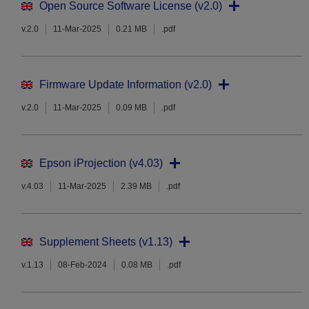
Open Source Software License (v2.0)
v.2.0
11-Mar-2025
0.21 MB
.pdf
Firmware Update Information (v2.0)
v.2.0
11-Mar-2025
0.09 MB
.pdf
Epson iProjection (v4.03)
v.4.03
11-Mar-2025
2.39 MB
.pdf
Supplement Sheets (v1.13)
v.1.13
08-Feb-2024
0.08 MB
.pdf