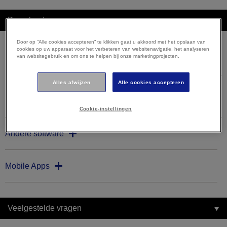
Downloads
Door op “Alle cookies accepteren” te klikken gaat u akkoord met het opslaan van
cookies op uw apparaat voor het verbeteren van websitenavigatie, het analyseren
van websitegebruik en om ons te helpen bij onze marketingprojecten.
Firmware
Alles afwijzen
Alle cookies accepteren
Firmware Updater
Cookie-instellingen
Andere software
Mobile Apps
Veelgestelde vragen