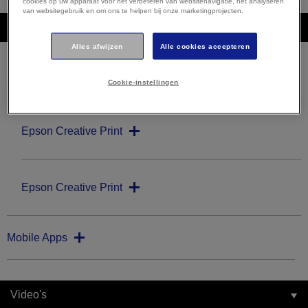
cookies op uw apparaat voor het verbeteren van websitenavigatie, het analyseren
van websitegebruik en om ons te helpen bij onze marketingprojecten.
Downloads
Alles afwijzen
Alle cookies accepteren
Creativiteitssoftware
Cookie-instellingen
Epson Creative Print
Epson Creative Print
Mobile Apps
Video's