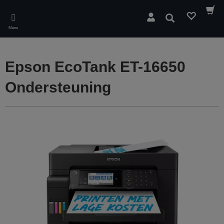
Skip
to
Zoeken
main
Menu
content
Epson EcoTank ET-16650
Ondersteuning