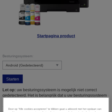
Startpagina product
Besturingssysteem:
Starten
Let op:
uw besturingssysteem is mogelijk niet correct
gedetecteerd. Het is belangrijk dat u uw besturingssysteem
hierboven handmatig selecteert om ervoor te zorgen dat u
compatibele content bekijkt.
Door op “Alle cookies accepteren” te klikken gaat u akkoord met het opslaan van