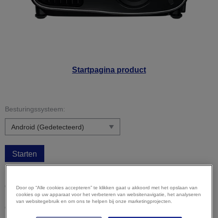
Startpagina product
Besturingssysteem:
Starten
Let op:
uw besturingssysteem is mogelijk niet correct
gedetecteerd. Het is belangrijk dat u uw besturingssysteem
Door op “Alle cookies accepteren” te klikken gaat u akkoord met het opslaan van
cookies op uw apparaat voor het verbeteren van websitenavigatie, het analyseren
hierboven handmatig selecteert om ervoor te zorgen dat u
van websitegebruik en om ons te helpen bij onze marketingprojecten.
compatibele content bekijkt.