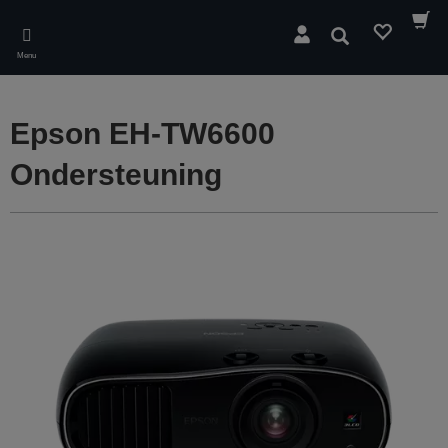
Skip
to
Zoeken
main
Menu
content
Epson EH-TW6600
Ondersteuning