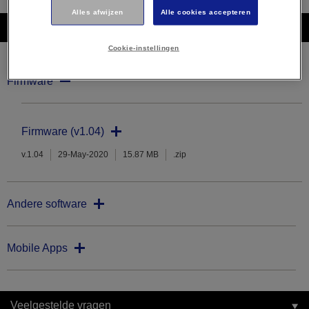
Alles afwijzen
Alle cookies accepteren
Downloads
Cookie-instellingen
Firmware
Firmware (v1.04)
v.1.04
29-May-2020
15.87 MB
.zip
Andere software
Mobile Apps
Veelgestelde vragen