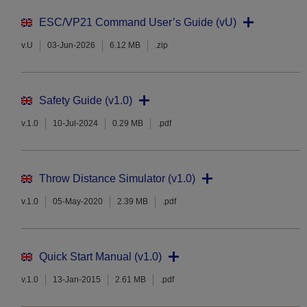
ESC/VP21 Command User’s Guide (vU)
v.U
03-Jun-2026
6.12 MB
.zip
Safety Guide (v1.0)
v.1.0
10-Jul-2024
0.29 MB
.pdf
Throw Distance Simulator (v1.0)
v.1.0
05-May-2020
2.39 MB
.pdf
Quick Start Manual (v1.0)
v.1.0
13-Jan-2015
2.61 MB
.pdf