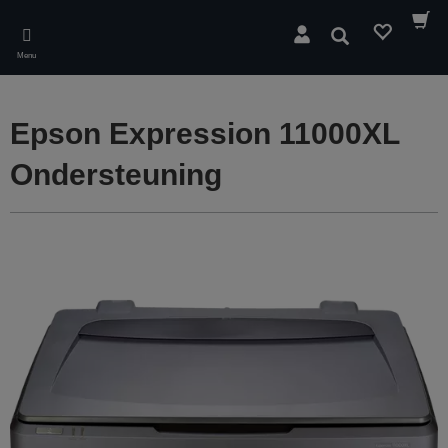
Skip
to
Zoeken
main
Menu
content
Epson Expression 11000XL
Ondersteuning