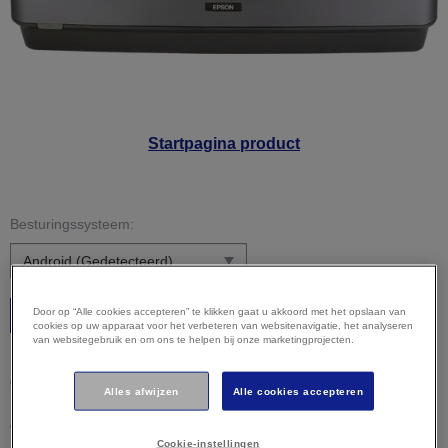
Startpagina product
Besturingssysteem:
Door op “Alle cookies accepteren” te klikken gaat u akkoord met het opslaan van
Starten
cookies op uw apparaat voor het verbeteren van websitenavigatie, het analyseren
van websitegebruik en om ons te helpen bij onze marketingprojecten.
Let op:
uw besturingssysteem is mogelijk niet correct
gedetecteerd. Het is belangrijk dat u uw besturingssysteem
Alles afwijzen
Alle cookies accepteren
hierboven handmatig selecteert om ervoor te zorgen dat u
compatibele content bekijkt.
Cookie-instellingen