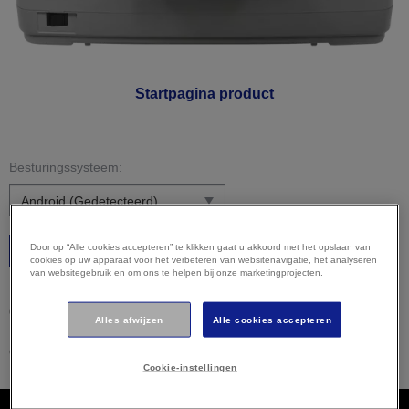
Startpagina product
Besturingssysteem:
Door op “Alle cookies accepteren” te klikken gaat u akkoord met het opslaan van
Starten
cookies op uw apparaat voor het verbeteren van websitenavigatie, het analyseren
van websitegebruik en om ons te helpen bij onze marketingprojecten.
Let op:
uw besturingssysteem is mogelijk niet correct
gedetecteerd. Het is belangrijk dat u uw besturingssysteem
Alles afwijzen
Alle cookies accepteren
hierboven handmatig selecteert om ervoor te zorgen dat u
compatibele content bekijkt.
Cookie-instellingen
Downloads