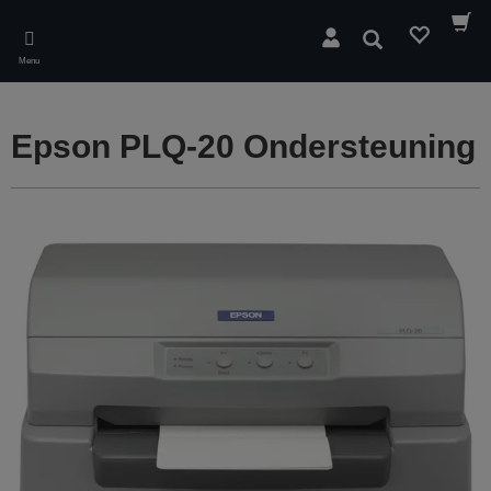
Skip
to
Zoeken
main
Menu
content
Epson PLQ-20 Ondersteuning