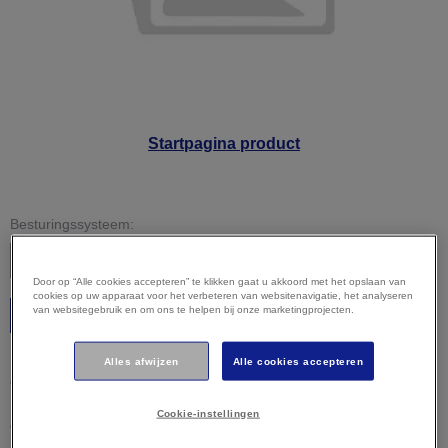
Startpagina product
Besturingssysteem:
Door op “Alle cookies accepteren” te klikken gaat u akkoord met het opslaan van
cookies op uw apparaat voor het verbeteren van websitenavigatie, het analyseren
van websitegebruik en om ons te helpen bij onze marketingprojecten.
Starten
Let op:
uw besturingssysteem is mogelijk niet correct
Alles afwijzen
Alle cookies accepteren
gedetecteerd. Het is belangrijk dat u uw besturingssysteem
hierboven handmatig selecteert om ervoor te zorgen dat u
Cookie-instellingen
compatibele content bekijkt.