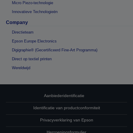
Micro Piezo-technologie
Innovatieve Technologieën
Company
Directieteam
Epson Europe Electronics
Digigraphie® (Gecertificeerd Fine-Art Programma)
Direct op textiel printen
Wereldwijd
Aanbiederidentificatie
Identificatie van productconformiteit
Privacyverklaring van Epson
Herroepingsformulier