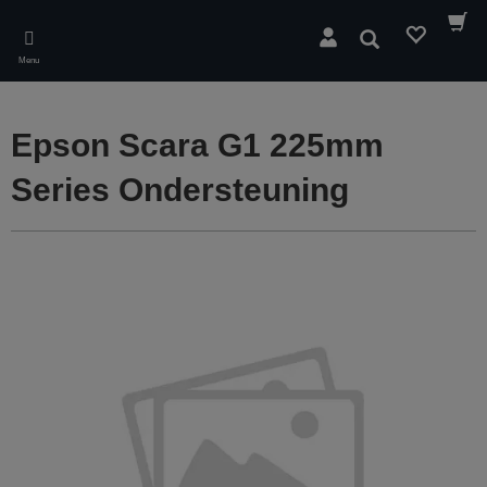
Skip
to
Zoeken
main
Menu
content
Epson Scara G1 225mm
Series Ondersteuning