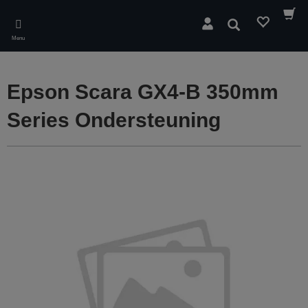
Skip
to
Zoeken
main
Menu
content
Epson Scara GX4-B 350mm
Series Ondersteuning