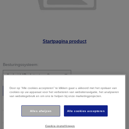
Startpagina product
Besturingssysteem:
Door op “Alle cookies accepteren” te klikken gaat u akkoord met het opslaan van
Starten
cookies op uw apparaat voor het verbeteren van websitenavigatie, het analyseren
van websitegebruik en om ons te helpen bij onze marketingprojecten.
Let op:
uw besturingssysteem is mogelijk niet correct
gedetecteerd. Het is belangrijk dat u uw besturingssysteem
Alles afwijzen
Alle cookies accepteren
hierboven handmatig selecteert om ervoor te zorgen dat u
compatibele content bekijkt.
Cookie-instellingen