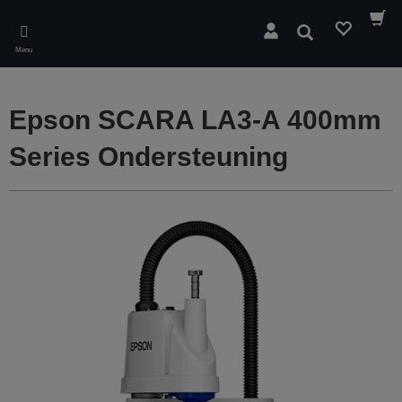
Skip
to
Zoeken
main
Menu
content
Epson SCARA LA3-A 400mm
Series Ondersteuning