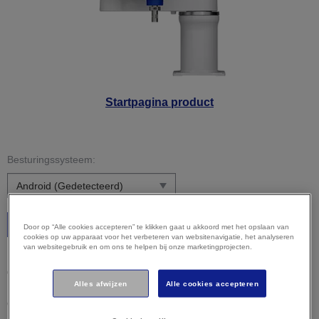
Startpagina product
Besturingssysteem:
Starten
Door op “Alle cookies accepteren” te klikken gaat u akkoord met het opslaan van
cookies op uw apparaat voor het verbeteren van websitenavigatie, het analyseren
van websitegebruik en om ons te helpen bij onze marketingprojecten.
Let op:
uw besturingssysteem is mogelijk niet correct
gedetecteerd. Het is belangrijk dat u uw besturingssysteem
Alles afwijzen
Alle cookies accepteren
hierboven handmatig selecteert om ervoor te zorgen dat u
compatibele content bekijkt.