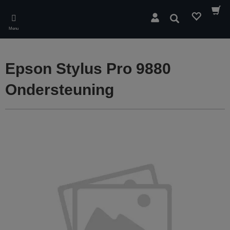
Skip
to
Zoeken
main
Menu
content
Epson Stylus Pro 9880
Ondersteuning