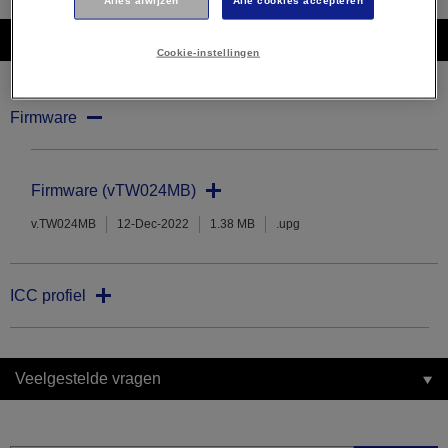
Alles afwijzen
Alle cookies accepteren
Downloads
Cookie-instellingen
Firmware
Firmware (vTW024MB)
v.TW024MB
12-Dec-2022
1.38 MB
.upg
ICC profiel
Veelgestelde vragen