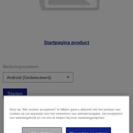
Startpagina product
Besturingssysteem:
Starten
Let op:
uw besturingssysteem is mogelijk niet correct
Door op “Alle cookies accepteren” te klikken gaat u akkoord met het opslaan van
gedetecteerd. Het is belangrijk dat u uw besturingssysteem
cookies op uw apparaat voor het verbeteren van websitenavigatie, het analyseren
van websitegebruik en om ons te helpen bij onze marketingprojecten.
hierboven handmatig selecteert om ervoor te zorgen dat u
compatibele content bekijkt.