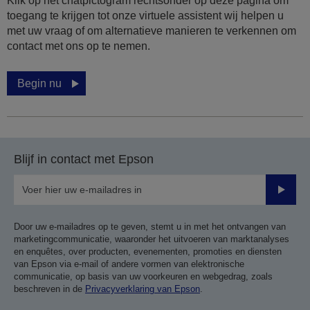
Klik op het chatpictogram rechtsonder op deze pagina om
toegang te krijgen tot onze virtuele assistent wij helpen u
met uw vraag of om alternatieve manieren te verkennen om
contact met ons op te nemen.
Begin nu
Blijf in contact met Epson
Verze
Door uw e-mailadres op te geven, stemt u in met het ontvangen van
marketingcommunicatie, waaronder het uitvoeren van marktanalyses
en enquêtes, over producten, evenementen, promoties en diensten
van Epson via e-mail of andere vormen van elektronische
communicatie, op basis van uw voorkeuren en webgedrag, zoals
beschreven in de
Privacyverklaring van Epson
.