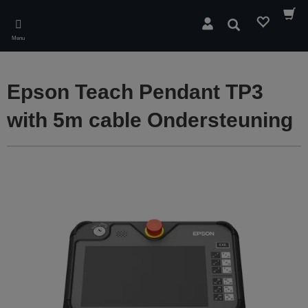
Skip
to
Zoeken
main
Menu
content
Epson Teach Pendant TP3
with 5m cable Ondersteuning