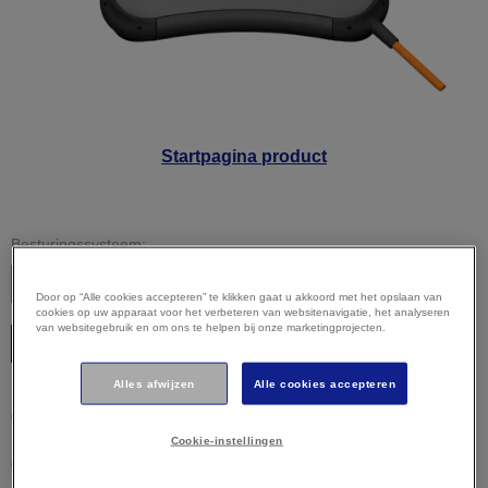
Startpagina product
Besturingssysteem:
Door op “Alle cookies accepteren” te klikken gaat u akkoord met het opslaan van
cookies op uw apparaat voor het verbeteren van websitenavigatie, het analyseren
van websitegebruik en om ons te helpen bij onze marketingprojecten.
Starten
Alles afwijzen
Alle cookies accepteren
Let op:
uw besturingssysteem is mogelijk niet correct
gedetecteerd. Het is belangrijk dat u uw besturingssysteem
hierboven handmatig selecteert om ervoor te zorgen dat u
Cookie-instellingen
compatibele content bekijkt.