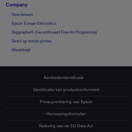
Company
Directieteam
Epson Europe Electronics
Digigraphie® (Gecertificeerd Fine-Art Programma)
Direct op textiel printen
Wereldwijd
Aanbiederidentificatie
Identificatie van productconformiteit
Privacyverklaring van Epson
Herroepingsformulier
Naleving van de EU Data Act