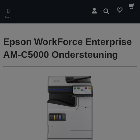
Skip
to
Zoeken
main
Menu
content
Epson WorkForce Enterprise
AM-C5000 Ondersteuning