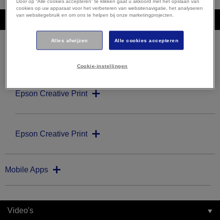
Door op “Alle cookies accepteren” te klikken gaat u akkoord met het opslaan van
cookies op uw apparaat voor het verbeteren van websitenavigatie, het analyseren
van websitegebruik en om ons te helpen bij onze marketingprojecten.
Downloads
Alles afwijzen
Alle cookies accepteren
Creativiteitssoftware
Cookie-instellingen
Epson Creative Print
Epson Creative Print
Mobile Apps
Video's