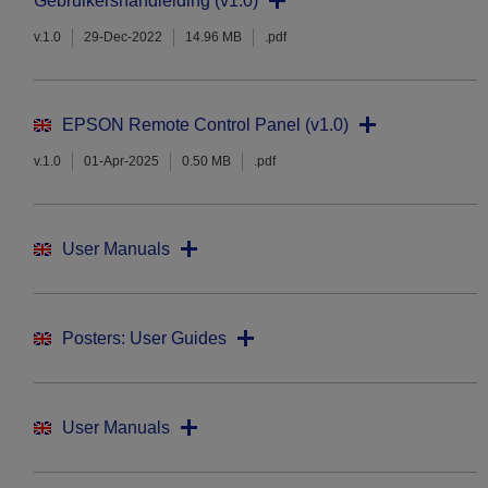
Gebruikershandleiding (v1.0)
v.1.0
29-Dec-2022
14.96 MB
.pdf
EPSON Remote Control Panel (v1.0)
v.1.0
01-Apr-2025
0.50 MB
.pdf
User Manuals
Posters: User Guides
User Manuals