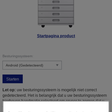
Startpagina product
Besturingssysteem:
Starten
Let op:
uw besturingssysteem is mogelijk niet correct
gedetecteerd. Het is belangrijk dat u uw besturingssysteem
hierboven handmatig selecteert om ervoor te zorgen dat u
compatibele content bekijkt.