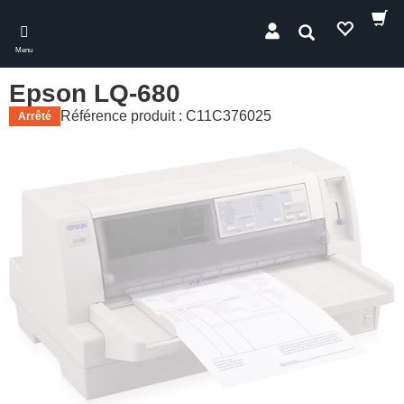
Skip
to
Rechercher
main
Menu
content
Epson LQ-680
Référence produit : C11C376025
Arrêté