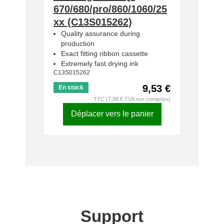
670/680/pro/860/1060/25
xx (C13S015262)
Quality assurance during
production
Exact fitting ribbon cassette
Extremely fast drying ink
C13S015262
9,53 €
En stock
TTC (7,88 € TVA non comprise)
Déplacer vers le panier
Support