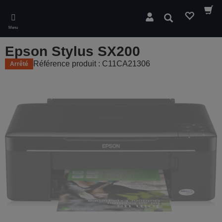
Skip
to
Rechercher
main
Menu
content
Epson Stylus SX200
Référence produit : C11CA21306
Arrêté