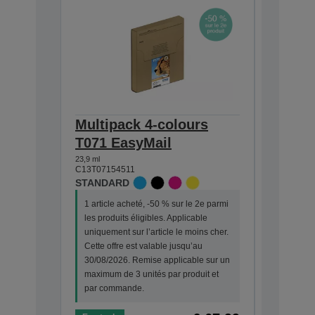
Multipack 4-colours
Single
T071 EasyMail
DURABr
23,9 ml
7,4 ml
C13T07154511
C13T07114
STANDARD
STANDA
1 article acheté, -50 % sur le 2e parmi
1 article
les produits éligibles. Applicable
les produi
uniquement sur l’article le moins cher.
uniquemen
Cette offre est valable jusqu’au
Cette off
30/08/2026. Remise applicable sur un
30/08/202
maximum de 3 unités par produit et
maximum d
par commande.
par com