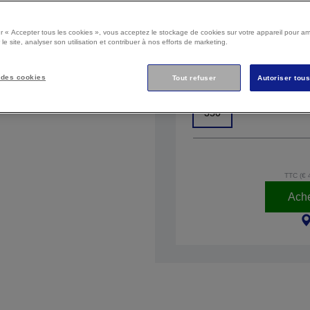
Sélectionner le 
r « Accepter tous les cookies », vous acceptez le stockage de cookies sur votre appareil pour amé
 le site, analyser son utilisation et contribuer à nos efforts de marketing.
Satiné
 des cookies
Tout refuser
Sélectionner le 
Autoriser tou
350
TTC (€ 
Ache