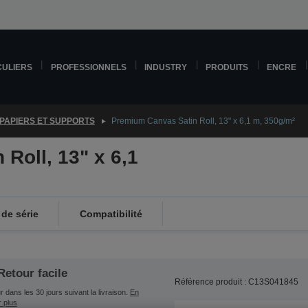
CULIERS
PROFESSIONNELS
INDUSTRY
PRODUITS
ENCRE
PAPIERS ET SUPPORTS
Premium Canvas Satin Roll, 13" x 6,1 m, 350g/m²
Roll, 13" x 6,1
de série
Compatibilité
Retour facile
Référence produit : C13S041845
 dans les 30 jours suivant la livraison.
En
r plus