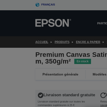
Skip
FRANÇAIS
to
main
content
PARTI
ACCUEIL
PRODUITS
ENCRE & PAPIER
Premium Canvas Satin 
m, 350g/m²
En stock
Présentation générale
Modèles 
Livraison standard gratuite
Livraison standard gratuite sur toutes les
Retour
commandes supérieures à 25 €
savoi