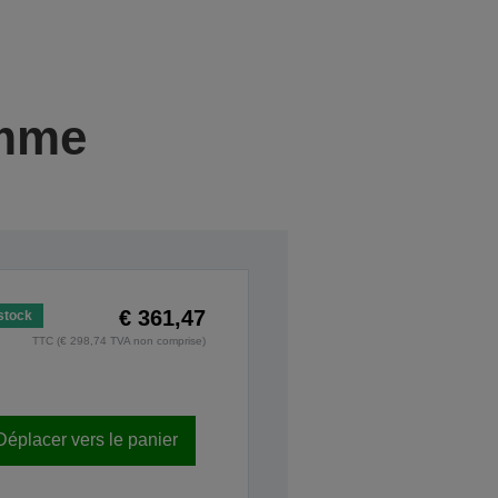
amme
€ 361,47
stock
TTC (€ 298,74 TVA non comprise)
Déplacer vers le panier