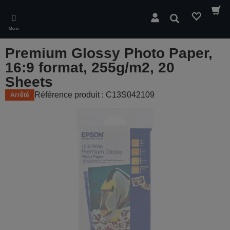
Skip
to
Rechercher
main
Menu
content
Premium Glossy Photo Paper,
16:9 format, 255g/m2, 20
Sheets
Référence produit : C13S042109
Arrêté