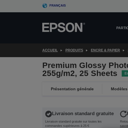
Skip
FRANÇAIS
to
main
content
PARTI
ACCUEIL
PRODUITS
ENCRE & PAPIER
Premium Glossy Photo
255g/m2, 25 Sheets
E
Présentation générale
Modèles 
Livraison standard gratuite
Livraison standard gratuite sur toutes les
Retour
commandes supérieures à 25 €
savoi