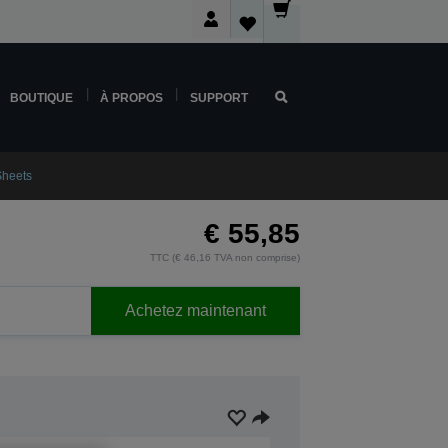
BOUTIQUE
À PROPOS
SUPPORT
Sheets
€ 55,85
TTC (€ 46,16 TVA non comprise)
Achetez maintenant