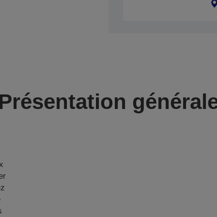
Présentation général
ux
er
ez
e
s