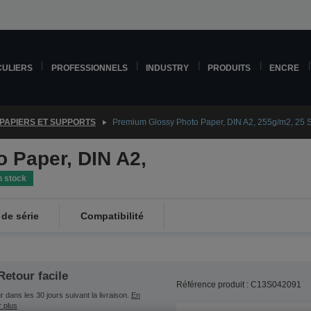
CULIERS
PROFESSIONNELS
INDUSTRY
PRODUITS
ENCRE
PAPIERS ET SUPPORTS
Premium Glossy Photo Paper, DIN A2, 255g/m2, 25 
 Paper, DIN A2,
n stock
de série
Compatibilité
Retour facile
Référence produit : C13S042091
 dans les 30 jours suivant la livraison.
En
r plus