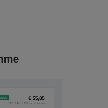
amme
€ 55,85
stock
TTC (€ 46,16 TVA non comprise)