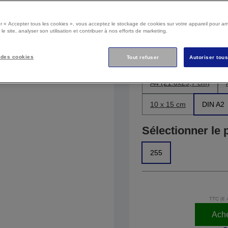
Sélectionner le 
r « Accepter tous les cookies », vous acceptez le stockage de cookies sur votre appareil pour amé
 le site, analyser son utilisation et contribuer à nos efforts de marketing.
Glacé
 des cookies
Tout refuser
Sélectionner la t
Autoriser tou
A4 (21.0x29,7 cm)
10 x 15 cm
DIN A2
Sélectionner le 
255
TTC (€ 
Ache