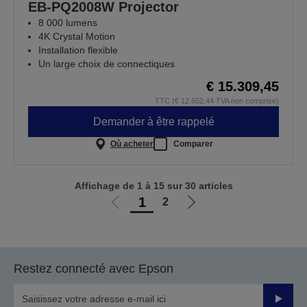
EB-PQ2008W Projector
8 000 lumens
4K Crystal Motion
Installation flexible
Un large choix de connectiques
€ 15.309,45
TTC (€ 12.652,44 TVA non comprise)
Demander à être rappelé
Où acheter
Comparer
Affichage de 1 à 15 sur 30 articles
1
2
Aller
Aller
à
à
la
la
page
page
Restez connecté avec Epson
précédente
suivante
Valider