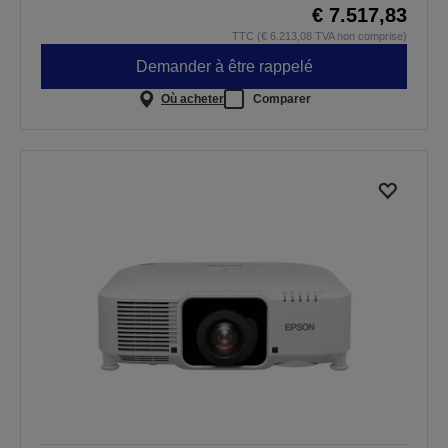
€ 7.517,83
TTC (€ 6.213,08 TVA non comprise)
Demander à être rappelé
Où acheter
Comparer