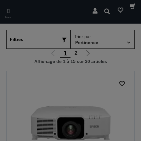
Skip
to
Rechercher
main
Menu
content
Trier par :
Filtres
1
2
Aller
Aller
Affichage de 1 à 15 sur 30 articles
à
à
la
la
page
page
précédente
suivante