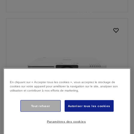
là où cela compte le
plus
Parce que chaque leçon compte
EN SAVOIR PLUS
Parce que chaque leçon compte
EN SAVOIR PLUS
En cliquant sur « Accepter tous les cookies », vous acceptez le stockage de
cookies sur votre appareil pour améliorer la navigation sur le site, analyser son
utilisation et contribuer à nos efforts de marketing.
Tout refuser
Autoriser tous les cookies
EB-L530U Projector
5 200 lumens
Paramètres des cookies
Lens shift grand angle
Wi-Fi intégré