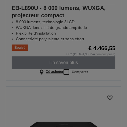
EB-L890U - 8 000 lumens, WUXGA,
projecteur compact
8 000 lumens, technologie 3LCD
WUXGA, lens shift de grande amplitude
Flexibilité d’installation
Connectivité polyvalente et sans effort
€ 4.466,55
Épuisé
TTC (€ 3.691,36 TVA non comprise)
En savoir plus
Où acheter
Comparer