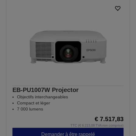
EB-PU1007W Projector
Objectifs interchangeables
Compact et léger
7 000 lumens
€ 7.517,83
TTC (€ 6.213,08 TVA non comprise)
Demander à être rappelé