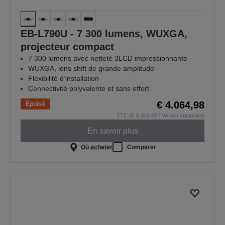
EB-L790U - 7 300 lumens, WUXGA,
projecteur compact
7 300 lumens avec netteté 3LCD impressionnante
WUXGA, lens shift de grande amplitude
Flexibilité d’installation
Connectivité polyvalente et sans effort
€ 4.064,98
Épuisé
TTC (€ 3.359,49 TVA non comprise)
En savoir plus
Où acheter
Comparer