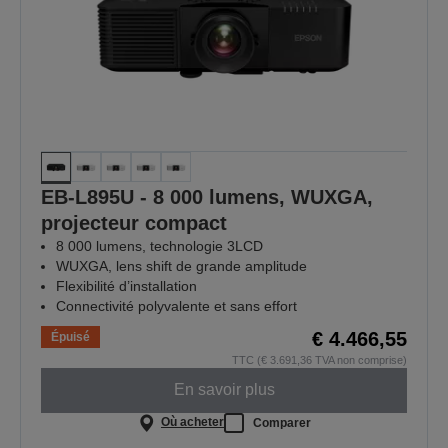
EB-L895U - 8 000 lumens, WUXGA,
projecteur compact
8 000 lumens, technologie 3LCD
WUXGA, lens shift de grande amplitude
Flexibilité d’installation
Connectivité polyvalente et sans effort
€ 4.466,55
Épuisé
TTC (€ 3.691,36 TVA non comprise)
En savoir plus
Où acheter
Comparer