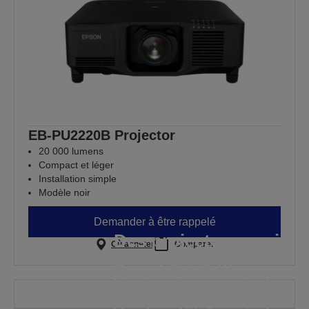
EB-PU2220B Projector
20 000 lumens
Compact et léger
Installation simple
Modèle noir
Demander à être rappelé
Des projecteurs qui
Où acheter
Comparer
excellent
Des projecteurs qui
là où cela compte le
excellent
plus