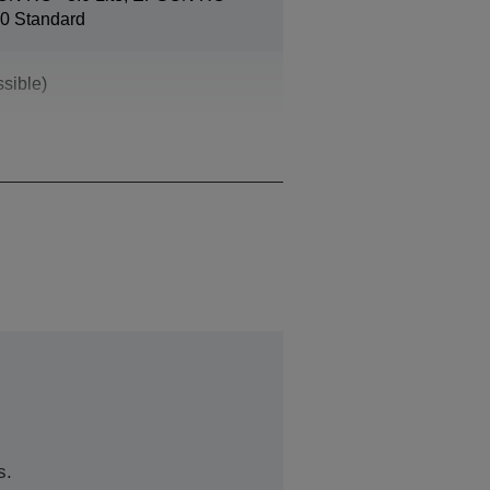
0 Standard
sible)
s.