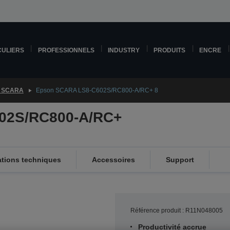
CULIERS
PROFESSIONNELS
INDUSTRY
PRODUITS
ENCRE
 SCARA
Epson SCARA LS8-C602S/RC800-A/RC+ 8
02S/RC800-A/RC+
ations techniques
Accessoires
Support
Référence produit : R11N048005
Productivité accrue