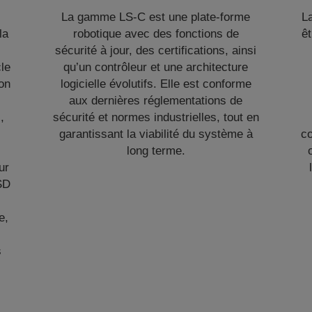
La gamme LS-C est une plate-forme
L
la
robotique avec des fonctions de
êt
sécurité à jour, des certifications, ainsi
cle
qu’un contrôleur et une architecture
ion
logicielle évolutifs. Elle est conforme
aux dernières réglementations de
,
sécurité et normes industrielles, tout en
garantissant la viabilité du système à
c
long terme.
ur
SD
e,
s