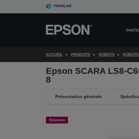
Skip
FRANÇAIS
to
main
content
PARTI
ACCUEIL
PRODUITS
ROBOTS
ROBOTS
Epson SCARA LS8-C6
8
Présentation générale
Spécific
Nouveau