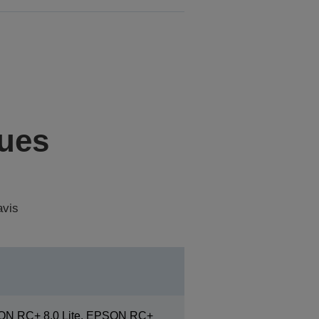
ques
avis
ON RC+ 8.0 Lite, EPSON RC+