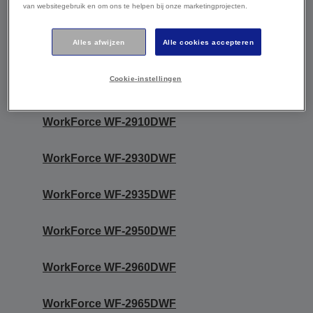
van websitegebruik en om ons te helpen bij onze marketingprojecten.
De onderstaande modellen zijn
compatibel met een of twee artikelen in
Alles afwijzen
Alle cookies accepteren
dit assortiment. Zie voor meer informatie
die onderstaande links of de handleiding
Cookie-instellingen
van uw product.
WorkForce WF-2910DWF
WorkForce WF-2930DWF
WorkForce WF-2935DWF
WorkForce WF-2950DWF
WorkForce WF-2960DWF
WorkForce WF-2965DWF